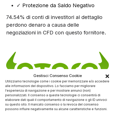
✓
Protezione da Saldo Negativo
74.54% di conti di investitori al dettaglio
perdono denaro a causa delle
negoziazioni in CFD con questo fornitore.
Gestisci Consenso Cookie
Utilizziamo tecnologie come i cookie per memorizzare e/o accedere
alle informazioni del dispositivo. Lo facciamo per migliorare
l'esperienza di navigazione e per mostrare annunci (non)
(5/5)
personalizzati. Il consenso a queste tecnologie ci consentirà di
elaborare dati quali il comportamento di navigazione o gli ID univoci
✓
Trading online ETF - CRYPTO - CFD
su questo sito. Il mancato consenso o la revoca del consenso
Deposito minimo
50$
possono influire negativamente su alcune caratteristiche e funzioni.