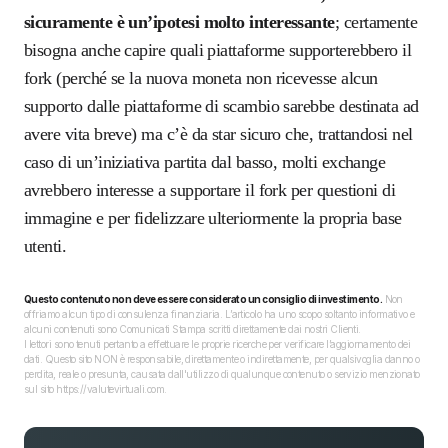
sicuramente è un’ipotesi molto interessante
; certamente
bisogna anche capire quali piattaforme supporterebbero il
fork (perché se la nuova moneta non ricevesse alcun
supporto dalle piattaforme di scambio sarebbe destinata ad
avere vita breve) ma c’è da star sicuro che, trattandosi nel
caso di un’iniziativa partita dal basso, molti exchange
avrebbero interesse a supportare il fork per questioni di
immagine e per fidelizzare ulteriormente la propria base
utenti.
Questo contenuto non deve essere considerato un consiglio di investimento.
Non
offriamo alcun tipo di consulenza finanziaria. L’articolo ha uno scopo soltanto informativo e
alcuni contenuti sono Comunicati Stampa scritti direttamente dai nostri Clienti.
I lettori sono tenuti pertanto a effettuare le proprie ricerche per verificare l’aggiornamento dei
dati. Questo sito NON è responsabile, direttamente o indirettamente, per qualsivoglia danno o
perdita, reale o presunta, causata dall'utilizzo di qualunque contenuto o servizio menzionato
sul sito https://valutevirtuali.com.