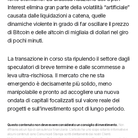
Interest elimina gran parte della volatilità “artificiale”
causata dalle liquidazioni a catena, quelle
dinamiche violente in grado di far oscillare il prezzo
di Bitcoin e delle altcoin di migliaia di dollari nel giro
di pochi minuti.
La transazione in corso sta ripulendo il settore dagli
speculatori di breve termine e dalle scommesse a
leva ultra-rischiosa. Il mercato che ne sta
emergendo è decisamente più solido, meno
manipolabile e pronto ad accogliere una nuova
ondata di capitali focalizzati sul valore reale dei
progetti e sull’investimento spot di lungo periodo.
Questo contenuto non deve essere considerato un consiglio di investimento.
Non
offriamo alcun tipo di consulenza finanziaria. L’articolo ha uno scopo soltanto informativo e
alcuni contenuti sono Comunicati Stampa scritti direttamente dai nostri Clienti.