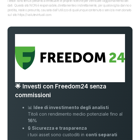
I lettori sono tenuti pertanto a effettuare le proprie ricerche per verificare l’aggiornamento dei
dati. Questo sito NON è responsabile, direttamente o indirettamente, per qualsivoglia danno o
perdita, reale o presunta, causata dall'utilizzo di qualunque contenuto o servizio menzionato
sul sito https://valutevirtuali.com.
🌟 Investi con Freedom24 senza
commissioni
📊
Idee di investimento degli analisti
Titoli con rendimento medio potenziale fino al
16%
🔒
Sicurezza e trasparenza
i tuoi asset sono custoditi in
conti separati