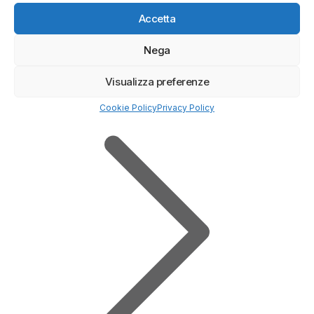
(5/5)
Accetta
✓
Trading online ETF - CRYPTO - CFD
Nega
Deposito minimo
50$
✔️ Broker regolamentato
Visualizza preferenze
Cookie Policy
Privacy Policy