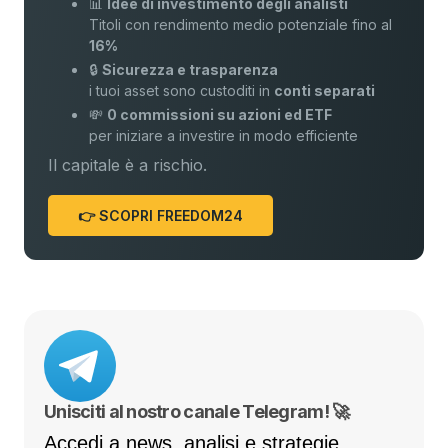
📊
Idee di investimento degli analisti
Titoli con rendimento medio potenziale fino al
16%
🔒
Sicurezza e trasparenza
i tuoi asset sono custoditi in
conti separati
💸
0 commissioni su azioni ed ETF
per iniziare a investire in modo efficiente
Il capitale è a rischio.
👉 SCOPRI FREEDOM24
Unisciti al nostro canale Telegram! 🚀
Accedi a news, analisi e strategie