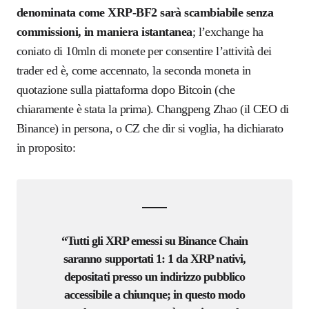
denominata come XRP-BF2 sarà scambiabile senza
commissioni, in maniera istantanea
; l’exchange ha
coniato di 10mln di monete per consentire l’attività dei
trader ed è, come accennato, la seconda moneta in
quotazione sulla piattaforma dopo Bitcoin (che
chiaramente è stata la prima).
Changpeng Zhao
(il
CEO di
Binance
)
in persona, o
CZ
che dir si voglia
,
ha dichiarato
in proposito:
“Tutti gli XRP emessi su Binance Chain
saranno supportati 1: 1 da XRP nati
vi,
depositati presso
un indirizzo pubbli
co
accessibile a chiunque; in questo modo