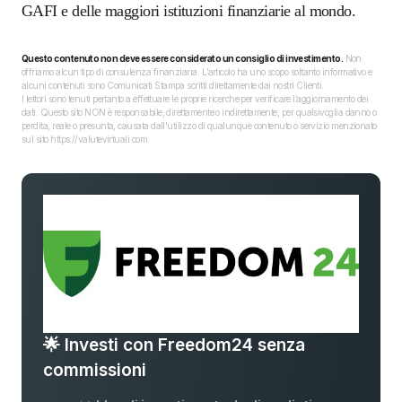
GAFI e delle maggiori istituzioni finanziarie al mondo.
Questo contenuto non deve essere considerato un consiglio di investimento.
Non
offriamo alcun tipo di consulenza finanziaria. L’articolo ha uno scopo soltanto informativo e
alcuni contenuti sono Comunicati Stampa scritti direttamente dai nostri Clienti.
I lettori sono tenuti pertanto a effettuare le proprie ricerche per verificare l’aggiornamento dei
dati. Questo sito NON è responsabile, direttamente o indirettamente, per qualsivoglia danno o
perdita, reale o presunta, causata dall'utilizzo di qualunque contenuto o servizio menzionato
sul sito https://valutevirtuali.com.
🌟 Investi con Freedom24 senza
commissioni