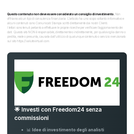
Questo contenuto non deve essere considerato un consiglio di investimento.
Non
offriamo alcun tipo di consulenza finanziaria. L’articolo ha uno scopo soltanto informativo e
alcuni contenuti sono Comunicati Stampa scritti direttamente dai nostri Clienti.
I lettori sono tenuti pertanto a effettuare le proprie ricerche per verificare l’aggiornamento dei
dati. Questo sito NON è responsabile, direttamente o indirettamente, per qualsivoglia danno o
perdita, reale o presunta, causata dall'utilizzo di qualunque contenuto o servizio menzionato
sul sito https://valutevirtuali.com.
🌟 Investi con Freedom24 senza
commissioni
📊
Idee di investimento degli analisti