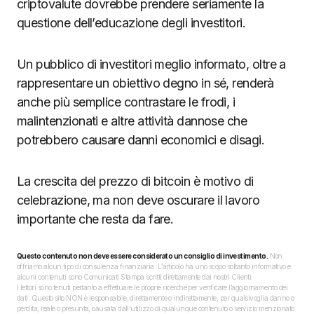
criptovalute dovrebbe prendere seriamente la
questione dell’educazione degli investitori.
Un pubblico di investitori meglio informato, oltre a
rappresentare un obiettivo degno in sé, renderà
anche più semplice contrastare le frodi, i
malintenzionati e altre attività dannose che
potrebbero causare danni economici e disagi.
La crescita del prezzo di bitcoin è motivo di
celebrazione, ma non deve oscurare il lavoro
importante che resta da fare.
Questo contenuto non deve essere considerato un consiglio di investimento.
Non
offriamo alcun tipo di consulenza finanziaria. L’articolo ha uno scopo soltanto informativo e
alcuni contenuti sono Comunicati Stampa scritti direttamente dai nostri Clienti.
I lettori sono tenuti pertanto a effettuare le proprie ricerche per verificare l’aggiornamento dei
dati. Questo sito NON è responsabile, direttamente o indirettamente, per qualsivoglia danno o
perdita, reale o presunta, causata dall'utilizzo di qualunque contenuto o servizio menzionato