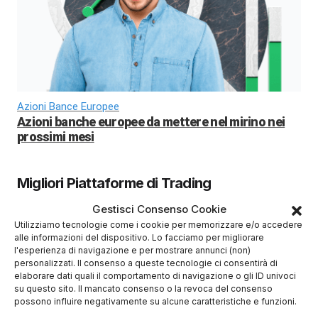
Azioni Bance Europee
Azioni banche europee da mettere nel mirino nei
prossimi mesi
Migliori Piattaforme di Trading
Gestisci Consenso Cookie
Utilizziamo tecnologie come i cookie per memorizzare e/o accedere
alle informazioni del dispositivo. Lo facciamo per migliorare
l'esperienza di navigazione e per mostrare annunci (non)
(4/5)
personalizzati. Il consenso a queste tecnologie ci consentirà di
✓
Sicurezza Gruppo Bancario Svizzero
elaborare dati quali il comportamento di navigazione o gli ID univoci
su questo sito. Il mancato consenso o la revoca del consenso
Deposito minimo
100$
possono influire negativamente su alcune caratteristiche e funzioni.