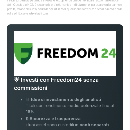
I lettori sono tenuti pertanto a effettuare le proprie ricerche per verificare l’aggiornamento dei
dati. Questo sito NON è responsabile, direttamente o indirettamente, per qualsivoglia danno o
perdita, reale o presunta, causata dall'utilizzo di qualunque contenuto o servizio menzionato
sul sito https://valutevirtuali.com.
🌟 Investi con Freedom24 senza
commissioni
📊
Idee di investimento degli analisti
Titoli con rendimento medio potenziale fino al
16%
🔒
Sicurezza e trasparenza
i tuoi asset sono custoditi in
conti separati