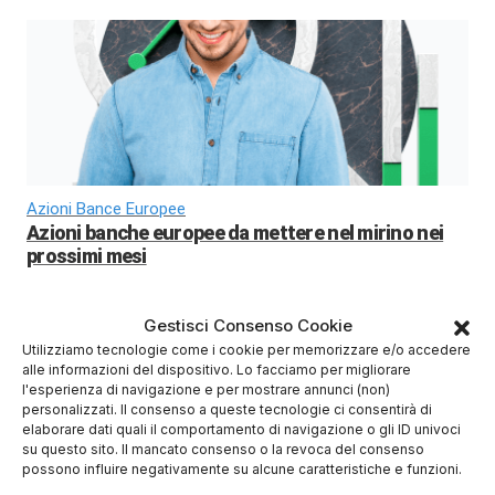
Azioni Bance Europee
Azioni banche europee da mettere nel mirino nei
prossimi mesi
Migliori Piattaforme di Trading
Gestisci Consenso Cookie
Utilizziamo tecnologie come i cookie per memorizzare e/o accedere
alle informazioni del dispositivo. Lo facciamo per migliorare
l'esperienza di navigazione e per mostrare annunci (non)
personalizzati. Il consenso a queste tecnologie ci consentirà di
elaborare dati quali il comportamento di navigazione o gli ID univoci
(4/5)
su questo sito. Il mancato consenso o la revoca del consenso
possono influire negativamente su alcune caratteristiche e funzioni.
✓
Sicurezza Gruppo Bancario Svizzero