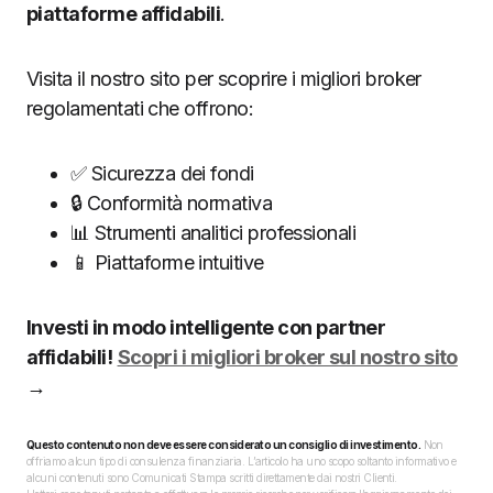
piattaforme affidabili
.
Visita il nostro sito per scoprire i migliori broker
regolamentati che offrono:
✅ Sicurezza dei fondi
🔒 Conformità normativa
📊 Strumenti analitici professionali
📱 Piattaforme intuitive
Investi in modo intelligente con partner
affidabili!
Scopri i migliori broker sul nostro sito
→
Questo contenuto non deve essere considerato un consiglio di investimento.
Non
offriamo alcun tipo di consulenza finanziaria. L’articolo ha uno scopo soltanto informativo e
alcuni contenuti sono Comunicati Stampa scritti direttamente dai nostri Clienti.