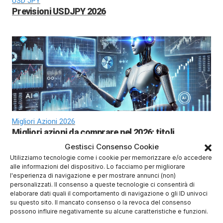
USD JPY
Previsioni USDJPY 2026
Migliori Azioni 2026
Migliori azioni da comprare nel 2026: titoli
strategici tra intelligenza artificiale, energia e
Gestisci Consenso Cookie
difesa europea
Utilizziamo tecnologie come i cookie per memorizzare e/o accedere
alle informazioni del dispositivo. Lo facciamo per migliorare
l'esperienza di navigazione e per mostrare annunci (non)
personalizzati. Il consenso a queste tecnologie ci consentirà di
elaborare dati quali il comportamento di navigazione o gli ID univoci
su questo sito. Il mancato consenso o la revoca del consenso
possono influire negativamente su alcune caratteristiche e funzioni.