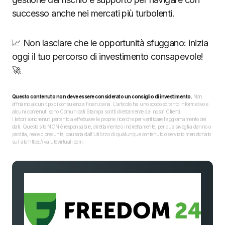
successo anche nei mercati più turbolenti.
📈 Non lasciare che le opportunità sfuggano: inizia
oggi il tuo percorso di investimento consapevole!
🚀
Questo contenuto non deve essere considerato un consiglio di investimento.
Non
offriamo alcun tipo di consulenza finanziaria. L’articolo ha uno scopo soltanto informativo e
alcuni contenuti sono Comunicati Stampa scritti direttamente dai nostri Clienti.
I lettori sono tenuti pertanto a effettuare le proprie ricerche per verificare l’aggiornamento dei
dati. Questo sito NON è responsabile, direttamente o indirettamente, per qualsivoglia danno o
perdita, reale o presunta, causata dall'utilizzo di qualunque contenuto o servizio menzionato
sul sito https://valutevirtuali.com.