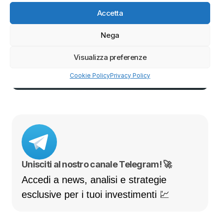
i tuoi asset sono custoditi in
conti separati
Accetta
💸
0 commissioni su azioni ed ETF
per iniziare a investire in modo efficiente
Nega
Il capitale è a rischio.
Visualizza preferenze
👉 SCOPRI FREEDOM24
Cookie Policy
Privacy Policy
Unisciti al nostro canale Telegram! 🚀
Accedi a news, analisi e strategie
esclusive per i tuoi investimenti 💹