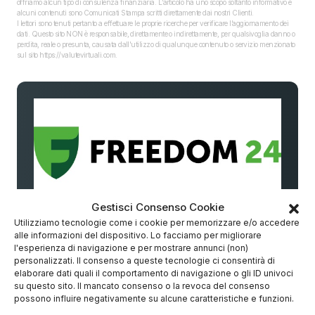
offriamo alcun tipo di consulenza finanziaria. L’articolo ha uno scopo soltanto informativo e
alcuni contenuti sono Comunicati Stampa scritti direttamente dai nostri Clienti.
I lettori sono tenuti pertanto a effettuare le proprie ricerche per verificare l’aggiornamento dei
dati. Questo sito NON è responsabile, direttamente o indirettamente, per qualsivoglia danno o
perdita, reale o presunta, causata dall'utilizzo di qualunque contenuto o servizio menzionato
sul sito https://valutevirtuali.com.
Gestisci Consenso Cookie
🌟 Investi con Freedom24 senza
Utilizziamo tecnologie come i cookie per memorizzare e/o accedere
commissioni
alle informazioni del dispositivo. Lo facciamo per migliorare
l'esperienza di navigazione e per mostrare annunci (non)
personalizzati. Il consenso a queste tecnologie ci consentirà di
📊
Idee di investimento degli analisti
elaborare dati quali il comportamento di navigazione o gli ID univoci
Titoli con rendimento medio potenziale fino al
su questo sito. Il mancato consenso o la revoca del consenso
16%
possono influire negativamente su alcune caratteristiche e funzioni.
🔒
Sicurezza e trasparenza