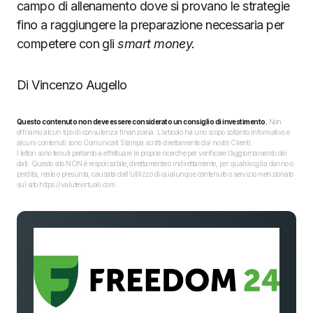
campo di allenamento dove si provano le strategie
fino a raggiungere la preparazione necessaria per
competere con gli
smart money.
Di Vincenzo Augello
Questo contenuto non deve essere considerato un consiglio di investimento.
Non
offriamo alcun tipo di consulenza finanziaria. L’articolo ha uno scopo soltanto informativo e
alcuni contenuti sono Comunicati Stampa scritti direttamente dai nostri Clienti.
I lettori sono tenuti pertanto a effettuare le proprie ricerche per verificare l’aggiornamento dei
dati. Questo sito NON è responsabile, direttamente o indirettamente, per qualsivoglia danno o
perdita, reale o presunta, causata dall'utilizzo di qualunque contenuto o servizio menzionato
sul sito https://valutevirtuali.com.