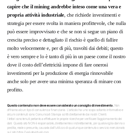
capire che il mining andrebbe inteso come una vera e
propria attività industriale
, che richiede investimenti e
strategia per essere svolta in maniera profittevole, che nulla
può essere improvvisato e che se non si segue un piano di
crescita preciso e dettagliato il rischio è quello di fallire
molto velocemente e, per di più, travolti dai debiti; questo
è vero sempre e lo è tanto di più in un paese come il nostro
dove il costo dell’elettricità impone di fare onerosi
investimenti per la produzione di energia rinnovabile
anche solo per avere una minima speranza di minare con
profitto.
Questo contenuto non deve essere considerato un consiglio di investimento.
Non
offriamo alcun tipo di consulenza finanziaria. L’articolo ha uno scopo soltanto informativo e
alcuni contenuti sono Comunicati Stampa scritti direttamente dai nostri Clienti.
I lettori sono tenuti pertanto a effettuare le proprie ricerche per verificare l’aggiornamento dei
dati. Questo sito NON è responsabile, direttamente o indirettamente, per qualsivoglia danno o
perdita, reale o presunta, causata dall'utilizzo di qualunque contenuto o servizio menzionato
sul sito https://valutevirtuali.com.