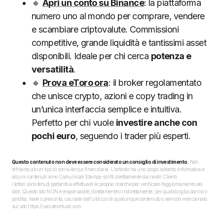
🔹
Apri un conto su Binance
: la piattaforma
numero uno al mondo per comprare, vendere
e scambiare criptovalute. Commissioni
competitive, grande liquidità e tantissimi asset
disponibili. Ideale per chi cerca
potenza e
versatilità
.
🔹
Prova eToro ora
: il broker regolamentato
che unisce crypto, azioni e copy trading in
un’unica interfaccia semplice e intuitiva.
Perfetto per chi vuole
investire anche con
pochi euro
, seguendo i trader più esperti.
Questo contenuto non deve essere considerato un consiglio di investimento.
Non
offriamo alcun tipo di consulenza finanziaria. L’articolo ha uno scopo soltanto informativo e
alcuni contenuti sono Comunicati Stampa scritti direttamente dai nostri Clienti.
I lettori sono tenuti pertanto a effettuare le proprie ricerche per verificare l’aggiornamento dei
dati. Questo sito NON è responsabile, direttamente o indirettamente, per qualsivoglia danno o
perdita, reale o presunta, causata dall'utilizzo di qualunque contenuto o servizio menzionato
sul sito https://valutevirtuali.com.