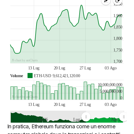
1,950
1,900
1,850
1,800
1,750
JS chart by amCharts
1,700
13 Lug
20 Lug
27 Lug
03 Ago
Volume
ETH-USD
9,612,421,120.00
10,000,000,000
5,000,000,000
JS chart by amCharts
0
13 Lug
20 Lug
27 Lug
03 Ago
Giu 26
Lug 26
Ago 26
In pratica, Ethereum funziona come un enorme
JS chart by amCharts