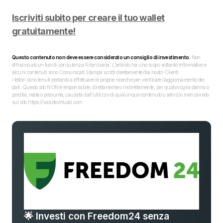
Iscriviti subito per creare il tuo wallet
gratuitamente!
Questo contenuto non deve essere considerato un consiglio di investimento.
Non
offriamo alcun tipo di consulenza finanziaria. L’articolo ha uno scopo soltanto informativo e
alcuni contenuti sono Comunicati Stampa scritti direttamente dai nostri Clienti.
I lettori sono tenuti pertanto a effettuare le proprie ricerche per verificare l’aggiornamento dei
dati. Questo sito NON è responsabile, direttamente o indirettamente, per qualsivoglia danno o
perdita, reale o presunta, causata dall'utilizzo di qualunque contenuto o servizio menzionato
sul sito https://valutevirtuali.com.
🌟 Investi con Freedom24 senza