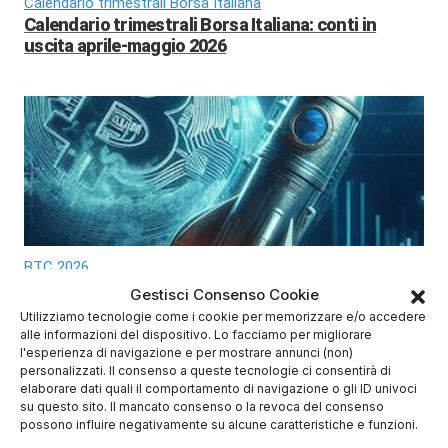
Calendario trimestrali Borsa Italiana
Calendario trimestrali Borsa Italiana: conti in
uscita aprile-maggio 2026
BTC 2026
Bitcoin 2026: previsioni di prezzo e scenari di
Gestisci Consenso Cookie
mercato
Utilizziamo tecnologie come i cookie per memorizzare e/o accedere
alle informazioni del dispositivo. Lo facciamo per migliorare
l'esperienza di navigazione e per mostrare annunci (non)
personalizzati. Il consenso a queste tecnologie ci consentirà di
elaborare dati quali il comportamento di navigazione o gli ID univoci
su questo sito. Il mancato consenso o la revoca del consenso
possono influire negativamente su alcune caratteristiche e funzioni.