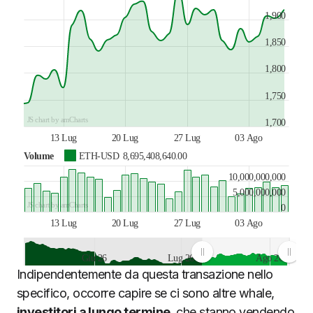
1,900
1,850
1,800
1,750
JS chart by amCharts
1,700
13 Lug
20 Lug
27 Lug
03 Ago
Volume
ETH-USD
8,695,408,640.00
10,000,000,000
5,000,000,000
JS chart by amCharts
0
13 Lug
20 Lug
27 Lug
03 Ago
Giu 26
Lug 26
Ago 26
Indipendentemente da questa transazione nello
JS chart by amCharts
specifico, occorre capire se ci sono altre whale,
investitori a lungo termine
, che stanno vendendo