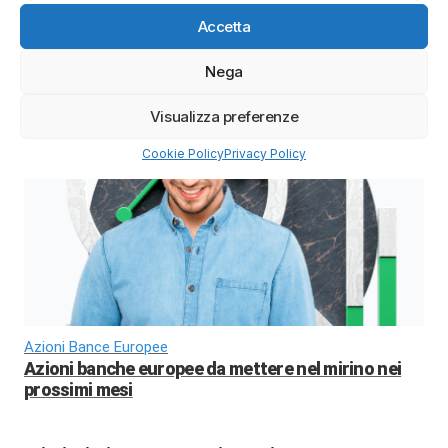
Accetta
Nega
Prezzo Oro
Oro verso 6.000 dollari? Le nuove previsioni di Wall
Visualizza preferenze
Street sorprendono gli investitori
Cookie Policy
Privacy Policy
Azioni Bance Europee
Azioni banche europee da mettere nel mirino nei
prossimi mesi