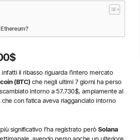
i Ethereum?
400$
nfatti il ribasso riguarda l’intero mercato
tcoin (BTC)
che negli ultimi 7 giorni ha perso
scambiato intorno a 57.730$, ampiamente al
0k che con fatica aveva riagganciato intorno
iù significativo l’ha registrato però
Solana
 settimanale, avendo perso anche un ulteriore