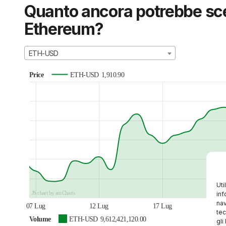
Quanto ancora potrebbe sce
Ethereum?
ETH-USD
Price
ETH-USD
1,910.90
Uti
JS chart by amCharts
inf
nav
07 Lug
12 Lug
17 Lug
22 
tec
Volume
ETH-USD
9,612,421,120.00
gli