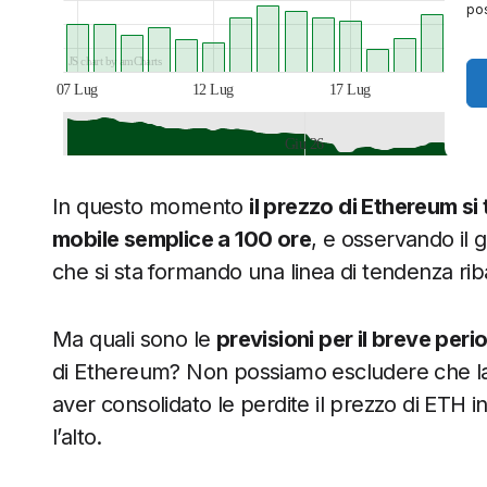
pos
JS chart by amCharts
07 Lug
12 Lug
17 Lug
22 
Giu 26
JS chart by amCharts
In questo momento
il prezzo di Ethereum si
mobile semplice a 100 ore
, e osservando il
che si sta formando una linea di tendenza rib
Ma quali sono le
previsioni per il breve peri
di Ethereum? Non possiamo escludere che la t
aver consolidato le perdite il prezzo di ETH 
l’alto.