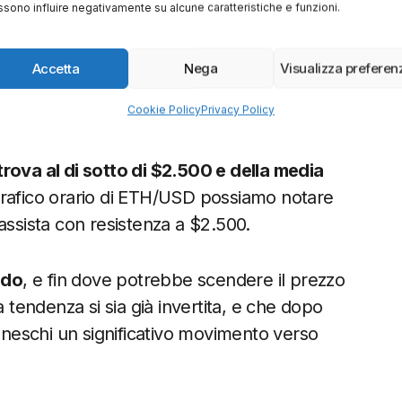
sono influire negativamente su alcune caratteristiche e funzioni.
10,000,000,000
5,000,000,000
0
Accetta
Nega
Visualizza preferen
Lug
27 Lug
Ago 26
06 Ago
Cookie Policy
Privacy Policy
Lug 26
Ago 26
 trova al di sotto di $2.500 e della media
 grafico orario di ETH/USD possiamo notare
assista con resistenza a $2.500.
odo
, e fin dove potrebbe scendere il prezzo
endenza si sia già invertita, e che dopo
inneschi un significativo movimento verso