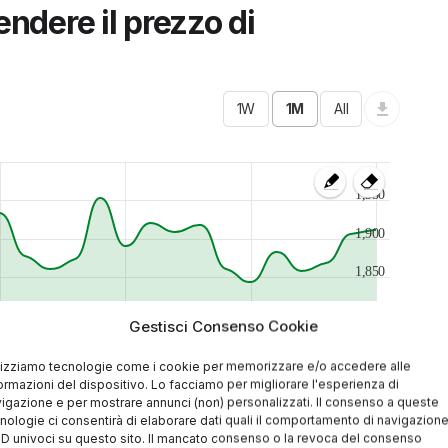
ndere il prezzo di
1,950
1,900
1,850
1,800
Gestisci Consenso Cookie
1,750
lizziamo tecnologie come i cookie per memorizzare e/o accedere alle
ormazioni del dispositivo. Lo facciamo per migliorare l'esperienza di
1,700
igazione e per mostrare annunci (non) personalizzati. Il consenso a queste
Lug
27 Lug
Ago 26
06 Ago
nologie ci consentirà di elaborare dati quali il comportamento di navigazion
 ID univoci su questo sito. Il mancato consenso o la revoca del consenso