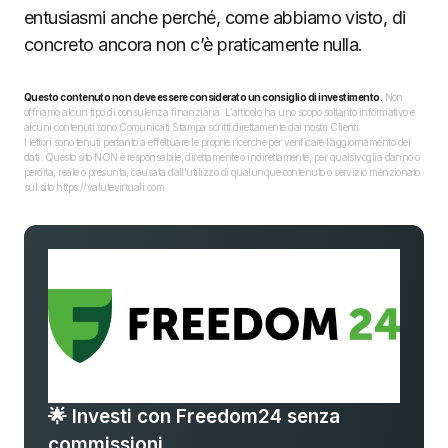
entusiasmi anche perché, come abbiamo visto, di
concreto ancora non c’è praticamente nulla.
Questo contenuto non deve essere considerato un consiglio di investimento.
Non
offriamo alcun tipo di consulenza finanziaria. L’articolo ha uno scopo soltanto informativo e
alcuni contenuti sono Comunicati Stampa scritti direttamente dai nostri Clienti.
I lettori sono tenuti pertanto a effettuare le proprie ricerche per verificare l’aggiornamento dei
dati. Questo sito NON è responsabile, direttamente o indirettamente, per qualsivoglia danno o
perdita, reale o presunta, causata dall'utilizzo di qualunque contenuto o servizio menzionato
sul sito https://valutevirtuali.com.
🌟 Investi con Freedom24 senza
commissioni