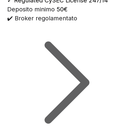
✓
Regulated CySEC License 247/14
Deposito minimo
50€
✔️ Broker regolamentato