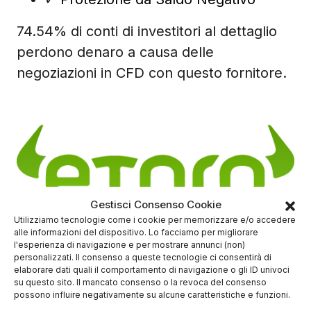
74.54% di conti di investitori al dettaglio
perdono denaro a causa delle
negoziazioni in CFD con questo fornitore.
Gestisci Consenso Cookie
Utilizziamo tecnologie come i cookie per memorizzare e/o accedere
alle informazioni del dispositivo. Lo facciamo per migliorare
(5/5)
l'esperienza di navigazione e per mostrare annunci (non)
personalizzati. Il consenso a queste tecnologie ci consentirà di
✓
Trading online ETF - CRYPTO - CFD
elaborare dati quali il comportamento di navigazione o gli ID univoci
Deposito minimo
50$
su questo sito. Il mancato consenso o la revoca del consenso
possono influire negativamente su alcune caratteristiche e funzioni.
✔️ Broker regolamentato