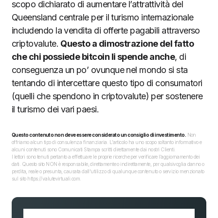
scopo dichiarato di aumentare l’attrattività del
Queensland centrale per il turismo internazionale
includendo la vendita di offerte pagabili attraverso
criptovalute.
Questo a dimostrazione del fatto
che chi possiede bitcoin li spende anche
, di
conseguenza un po’ ovunque nel mondo si sta
tentando di intercettare questo tipo di consumatori
(quelli che spendono in criptovalute) per sostenere
il turismo dei vari paesi.
Questo contenuto non deve essere considerato un consiglio di investimento.
Non
offriamo alcun tipo di consulenza finanziaria. L’articolo ha uno scopo soltanto informativo e
alcuni contenuti sono Comunicati Stampa scritti direttamente dai nostri Clienti.
I lettori sono tenuti pertanto a effettuare le proprie ricerche per verificare l’aggiornamento dei
dati. Questo sito NON è responsabile, direttamente o indirettamente, per qualsivoglia danno o
perdita, reale o presunta, causata dall'utilizzo di qualunque contenuto o servizio menzionato
sul sito https://valutevirtuali.com.