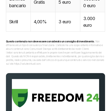
Gratis
5 euro
bancario
0 euro
3.000
Skrill
4,00%
3 euro
euro
Questo contenuto non deve essere considerato un consiglio di investimento.
Non
offriamo alcun tipo di consulenza finanziaria. L’articolo ha uno scopo soltanto informativo e
alcuni contenuti sono Comunicati Stampa scritti direttamente dai nostri Clienti.
I lettori sono tenuti pertanto a effettuare le proprie ricerche per verificare l’aggiornamento dei
dati. Questo sito NON è responsabile, direttamente o indirettamente, per qualsivoglia danno o
perdita, reale o presunta, causata dall'utilizzo di qualunque contenuto o servizio menzionato
sul sito https://valutevirtuali.com.