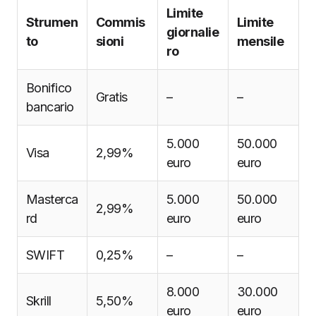
Limite
Strumen
Commis
Limite
giornalie
to
sioni
mensile
ro
Bonifico
Gratis
–
–
bancario
5.000
50.000
Visa
2,99%
euro
euro
Masterca
5.000
50.000
2,99%
rd
euro
euro
SWIFT
0,25%
–
–
8.000
30.000
Skrill
5,50%
euro
euro