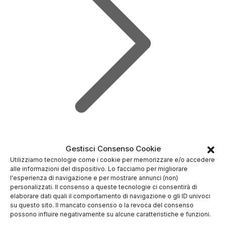
Gestisci Consenso Cookie
Recensioni
Utilizziamo tecnologie come i cookie per memorizzare e/o accedere
✓
N.1 in Italia
alle informazioni del dispositivo. Lo facciamo per migliorare
✓
Regime Fiscale Amministrato
l'esperienza di navigazione e per mostrare annunci (non)
personalizzati. Il consenso a queste tecnologie ci consentirà di
✓
Buono Amazon fino a 15.000€
elaborare dati quali il comportamento di navigazione o gli ID univoci
su questo sito. Il mancato consenso o la revoca del consenso
* Avviso di rischio *
possono influire negativamente su alcune caratteristiche e funzioni.