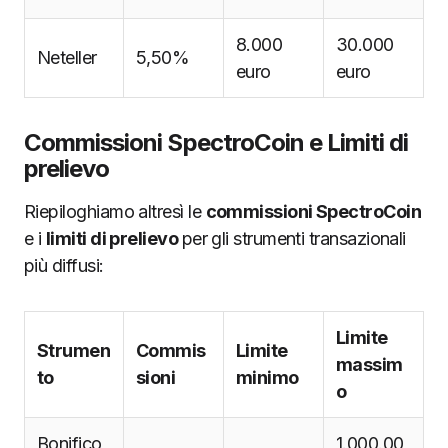
8.000
30.000
Neteller
5,50%
euro
euro
Commissioni SpectroCoin e Limiti di
prelievo
Riepiloghiamo altresì le
commissioni SpectroCoin
e i
limiti di prelievo
per gli strumenti transazionali
più diffusi:
Limite
Strumen
Commis
Limite
massim
to
sioni
minimo
o
Bonifico
1.000.00