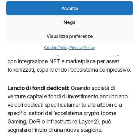
decentralizzate, protocolli DeFi e mercati NFT
Accetta
stimola l’interesse verso le altcoin attraverso
innovazioni come l’interoperabilità cross-chain, la
Nega
tokenizzazione di asset reali e applicazioni NFT
basate su utilità concreta.
Queste innovazioni si
Visualizza preferenze
manifestano in nuove applicazioni pratiche
Cookie Policy
Privacy Policy
come piattaforme di prestito decentralizzate, giochi
con integrazione NFT e marketplace per asset
tokenizzati, espandendo l’ecosistema complessivo.
Lancio di fondi dedicati
: Quando società di
venture capital e fondi di investimento annunciano
veicoli dedicati specificatamente alle altcoin o a
specifici settori dell’ecosistema crypto (come
Gaming, DeFi o Infrastrutture Layer-2), può
segnalare l’inizio di una nuova stagione.