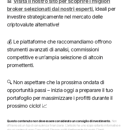
📊
Visita il nostro sito per scoprire i migliori
broker selezionati dai nostri esperti
, ideali per
investire strategicamente nel mercato delle
criptovalute alternative!
💰 Le piattaforme che raccomandiamo offrono
strumenti avanzati di analisi, commissioni
competitive e un’ampia selezione di altcoin
promettenti.
🔍 Non aspettare che la prossima ondata di
opportunità passi – inizia oggi a preparare il tuo
portafoglio per massimizzare i profitti durante il
prossimo ciclo! 📈
Questo contenuto non deve essere considerato un consiglio di investimento.
Non
offriamo alcun tipo di consulenza finanziaria. L’articolo ha uno scopo soltanto informativo e
alcuni contenuti sono Comunicati Stampa scritti direttamente dai nostri Clienti.