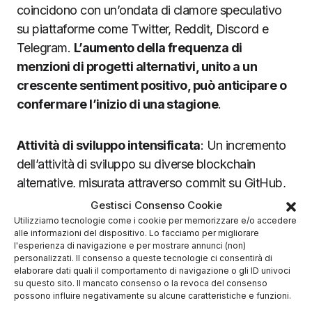
coincidono con un’ondata di clamore speculativo
su piattaforme come Twitter, Reddit, Discord e
Telegram.
L’aumento della frequenza di
menzioni di progetti alternativi, unito a un
crescente sentiment positivo, può anticipare o
confermare l’inizio di una stagione
.
Attività di sviluppo intensificata
: Un incremento
dell’attività di sviluppo su diverse blockchain
alternative, misurata attraverso commit su GitHub,
aggiornamenti di protocollo e implementazione di
Gestisci Consenso Cookie
nuove funzionalità, spesso precede o accompagna
Utilizziamo tecnologie come i cookie per memorizzare e/o accedere
alle informazioni del dispositivo. Lo facciamo per migliorare
questi periodi.
l'esperienza di navigazione e per mostrare annunci (non)
personalizzati. Il consenso a queste tecnologie ci consentirà di
elaborare dati quali il comportamento di navigazione o gli ID univoci
Espansione degli ecosistemi DeFi e NFT
: La
su questo sito. Il mancato consenso o la revoca del consenso
possono influire negativamente su alcune caratteristiche e funzioni.
crescente popolarità e adozione di applicazioni