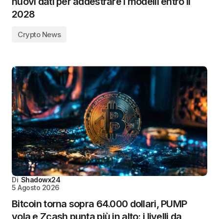
nuovi dati per addestrare i modelli entro il
2028
Crypto News
Di
Shadowx24
5 Agosto 2026
Bitcoin torna sopra 64.000 dollari, PUMP
vola e Zcash punta più in alto: i livelli da