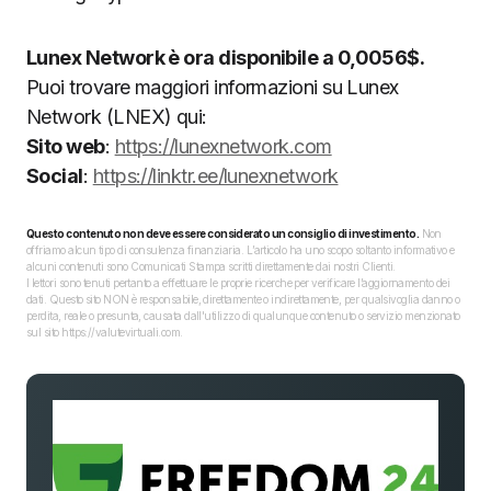
Lunex Network è ora disponibile a 0,0056$.
Puoi trovare maggiori informazioni su Lunex
Network (LNEX) qui:
Sito web
:
https://lunexnetwork.com
Social
:
https://linktr.ee/lunexnetwork
Questo contenuto non deve essere considerato un consiglio di investimento.
Non
offriamo alcun tipo di consulenza finanziaria. L’articolo ha uno scopo soltanto informativo e
alcuni contenuti sono Comunicati Stampa scritti direttamente dai nostri Clienti.
I lettori sono tenuti pertanto a effettuare le proprie ricerche per verificare l’aggiornamento dei
dati. Questo sito NON è responsabile, direttamente o indirettamente, per qualsivoglia danno o
perdita, reale o presunta, causata dall'utilizzo di qualunque contenuto o servizio menzionato
sul sito https://valutevirtuali.com.