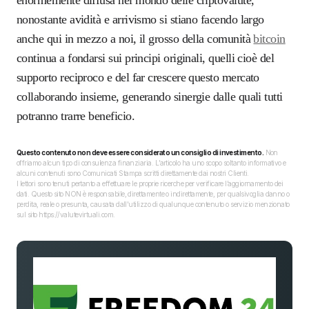
enormemente diffusa nel mondo delle criptovalute,
nonostante avidità e arrivismo si stiano facendo largo
anche qui in mezzo a noi, il grosso della comunità
bitcoin
continua a fondarsi sui principi originali, quelli cioè del
supporto reciproco e del far crescere questo mercato
collaborando insieme, generando sinergie dalle quali tutti
potranno trarre beneficio.
Questo contenuto non deve essere considerato un consiglio di investimento.
Non
offriamo alcun tipo di consulenza finanziaria. L’articolo ha uno scopo soltanto informativo e
alcuni contenuti sono Comunicati Stampa scritti direttamente dai nostri Clienti.
I lettori sono tenuti pertanto a effettuare le proprie ricerche per verificare l’aggiornamento dei
dati. Questo sito NON è responsabile, direttamente o indirettamente, per qualsivoglia danno o
perdita, reale o presunta, causata dall'utilizzo di qualunque contenuto o servizio menzionato
sul sito https://valutevirtuali.com.