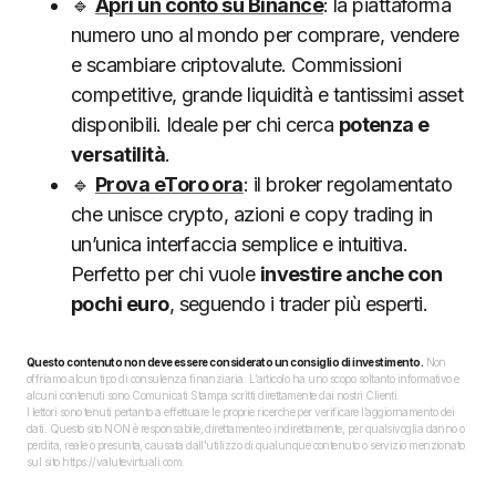
🔹
Apri un conto su Binance
: la piattaforma
numero uno al mondo per comprare, vendere
e scambiare criptovalute. Commissioni
competitive, grande liquidità e tantissimi asset
disponibili. Ideale per chi cerca
potenza e
versatilità
.
🔹
Prova eToro ora
: il broker regolamentato
che unisce crypto, azioni e copy trading in
un’unica interfaccia semplice e intuitiva.
Perfetto per chi vuole
investire anche con
pochi euro
, seguendo i trader più esperti.
Questo contenuto non deve essere considerato un consiglio di investimento.
Non
offriamo alcun tipo di consulenza finanziaria. L’articolo ha uno scopo soltanto informativo e
alcuni contenuti sono Comunicati Stampa scritti direttamente dai nostri Clienti.
I lettori sono tenuti pertanto a effettuare le proprie ricerche per verificare l’aggiornamento dei
dati. Questo sito NON è responsabile, direttamente o indirettamente, per qualsivoglia danno o
perdita, reale o presunta, causata dall'utilizzo di qualunque contenuto o servizio menzionato
sul sito https://valutevirtuali.com.