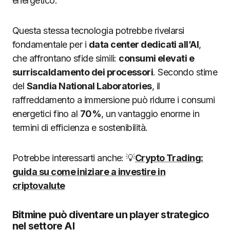
energetico.
Questa stessa tecnologia potrebbe rivelarsi
fondamentale per i
data center dedicati all’AI
,
che affrontano sfide simili:
consumi elevati e
surriscaldamento dei processori
. Secondo stime
del
Sandia National Laboratories
, il
raffreddamento a immersione può ridurre i consumi
energetici fino al
70%
, un vantaggio enorme in
termini di efficienza e sostenibilità.
Potrebbe interessarti anche: 💡
Crypto Trading:
guida su come iniziare a investire in
criptovalute
Bitmine può diventare un player strategico
nel settore AI