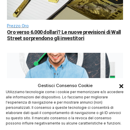
Prezzo Oro
Oro verso 6.000 dollari? Le nuove previsioni di Wall
Street sorprendono gli investitori
Gestisci Consenso Cookie
Utilizziamo tecnologie come i cookie per memorizzare e/o accedere
alle informazioni del dispositivo. Lo facciamo per migliorare
Azioni Bance Europee
l'esperienza di navigazione e per mostrare annunci (non)
personalizzati. Il consenso a queste tecnologie ci consentirà di
Azioni banche europee da mettere nel mirino nei
elaborare dati quali il comportamento di navigazione o gli ID univoci
prossimi mesi
su questo sito. Il mancato consenso o la revoca del consenso
possono influire negativamente su alcune caratteristiche e funzioni.