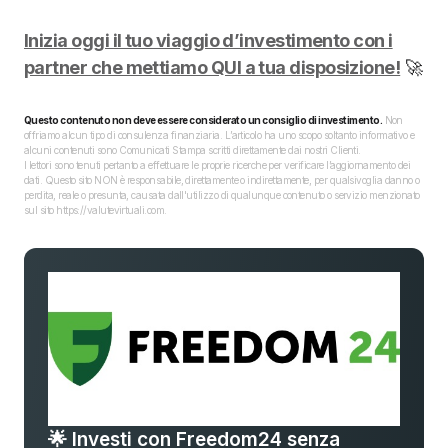
Inizia oggi il tuo viaggio d’investimento con i
partner che mettiamo QUI a tua disposizione!
🚀
Questo contenuto non deve essere considerato un consiglio di investimento.
Non
offriamo alcun tipo di consulenza finanziaria. L’articolo ha uno scopo soltanto informativo e
alcuni contenuti sono Comunicati Stampa scritti direttamente dai nostri Clienti.
I lettori sono tenuti pertanto a effettuare le proprie ricerche per verificare l’aggiornamento dei
dati. Questo sito NON è responsabile, direttamente o indirettamente, per qualsivoglia danno o
perdita, reale o presunta, causata dall'utilizzo di qualunque contenuto o servizio menzionato
sul sito https://valutevirtuali.com.
🌟 Investi con Freedom24 senza