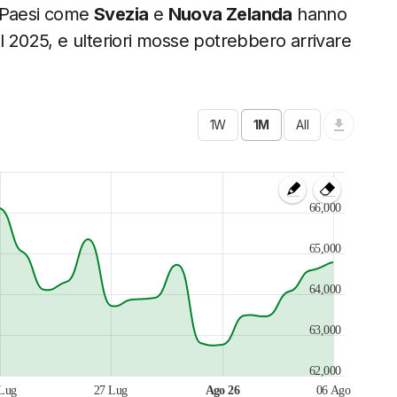
. Paesi come
Svezia
e
Nuova Zelanda
hanno
 del 2025, e ulteriori mosse potrebbero arrivare
66,000
65,000
64,000
63,000
62,000
Lug
27 Lug
Ago 26
06 Ago