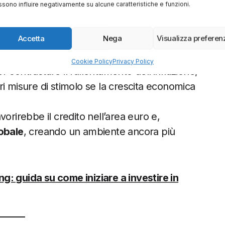
sono influire negativamente su alcune caratteristiche e funzioni.
 stimoli possibili
Accetta
Nega
Visualizza preferen
rebbe giocare un ruolo cruciale. Dopo aver
Cookie Policy
Privacy Policy
 contrastare il rallentamento dell’inflazione,
ri misure di stimolo se la crescita economica
orirebbe il credito nell’area euro e,
lobale
, creando un ambiente ancora più
g: guida su come iniziare a investire in