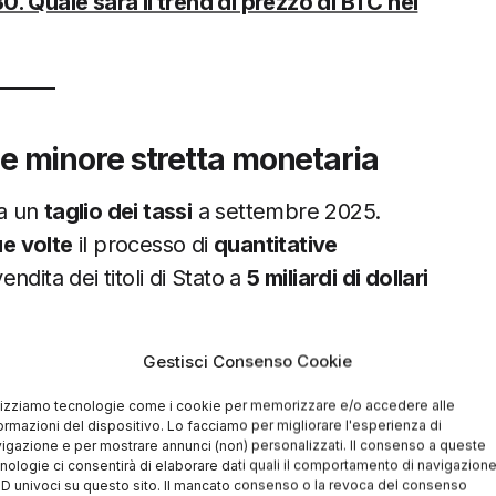
0. Quale sarà il trend di prezzo di BTC nei
si e minore stretta monetaria
 a un
taglio dei tassi
a settembre 2025.
ue volte
il processo di
quantitative
vendita dei titoli di Stato a
5 miliardi di dollari
anche e minori costi opportunità per chi
Gestisci Consenso Cookie
o fine anno restano possibili e, nel complesso,
lizziamo tecnologie come i cookie per memorizzare e/o accedere alle
na sembra orientata verso condizioni
più
ormazioni del dispositivo. Lo facciamo per migliorare l'esperienza di
.
igazione e per mostrare annunci (non) personalizzati. Il consenso a queste
nologie ci consentirà di elaborare dati quali il comportamento di navigazion
 ID univoci su questo sito. Il mancato consenso o la revoca del consenso