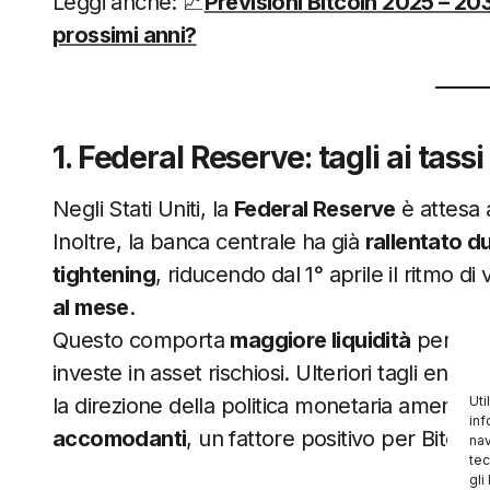
Leggi anche: 📈
Previsioni Bitcoin 2025 – 203
prossimi anni?
1. Federal Reserve: tagli ai tas
Negli Stati Uniti, la
Federal Reserve
è attesa
Inoltre, la banca centrale ha già
rallentato d
tightening
, riducendo dal 1° aprile il ritmo di 
al mese
.
Questo comporta
maggiore liquidità
per le b
investe in asset rischiosi. Ulteriori tagli entr
Uti
la direzione della politica monetaria america
inf
accomodanti
, un fattore positivo per Bitcoin
nav
tec
gli