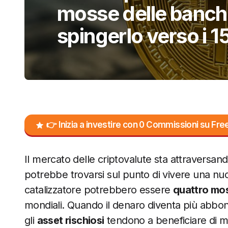
mosse delle banch
spingerlo verso i 
👉 Inizia a investire con 0 Commissioni su F
Il mercato delle criptovalute sta attraversand
potrebbe trovarsi sul punto di vivere una nuo
catalizzatore potrebbero essere
quattro mo
mondiali. Quando il denaro diventa più abbon
gli
asset rischiosi
tendono a beneficiare di mag