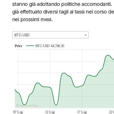
stanno già adottando politiche accomodanti
già effettuato diversi tagli ai tassi nel corso
nei prossimi mesi.
BTC-USD
Price
BTC-USD
64,786.20
JS chart by amCharts
07 Lug
12 Lug
17 Lug
22 