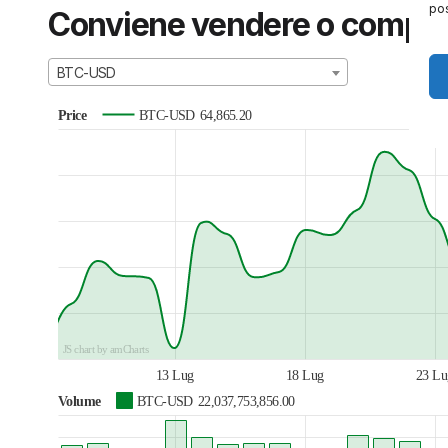
pos
Conviene vendere o compra
BTC-USD
Price
BTC-USD
64,865.20
JS chart by amCharts
13 Lug
18 Lug
23 Lu
Volume
BTC-USD
22,037,753,856.00