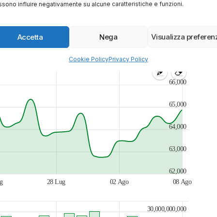
sono influire negativamente su alcune caratteristiche e funzioni.
re Bitcoin?
Accetta
Nega
Visualizza preferen
Cookie Policy
Privacy Policy
66,000
65,000
64,000
63,000
62,000
g
28 Lug
02 Ago
08 Ago
30,000,000,000