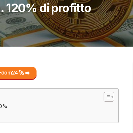
a. 120% di profitto
reedom24 🚀
120%