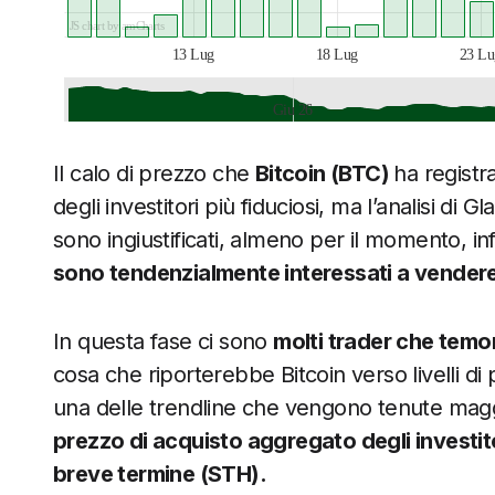
JS chart by amCharts
13 Lug
18 Lug
23 Lu
Giu 26
JS chart by amCharts
Il calo di prezzo che
Bitcoin (BTC)
ha registr
degli investitori più fiduciosi, ma l’analisi d
sono ingiustificati, almeno per il momento, inf
sono tendenzialmente interessati a vendere
In questa fase ci sono
molti trader che temon
cosa che riporterebbe Bitcoin verso livelli d
una delle trendline che vengono tenute maggi
prezzo di acquisto aggregato degli investito
breve termine (STH).