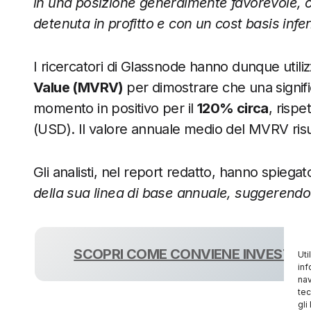
in una posizione generalmente favorevole, con
detenuta in profitto e con un cost basis infer
I ricercatori di Glassnode hanno dunque utili
Value (MVRV)
per dimostrare che una signifi
momento in positivo per il
120% circa
, rispe
(USD). Il valore annuale medio del MVRV risu
Gli analisti, nel report redatto, hanno spiega
della sua linea di base annuale, suggerendo c
SCOPRI COME CONVIENE INVESTIRE
Uti
inf
nav
tec
gli