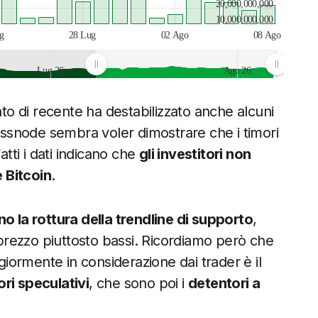
20,000,000,000
10,000,000,000
g
28 Lug
02 Ago
08 Ago
Lug 26
Ago 26
ato di recente ha destabilizzato anche alcuni
i Glassnode sembra voler dimostrare che i timori
atti i dati indicano che
gli investitori non
 Bitcoin
.
o la rottura della trendline di supporto
,
i prezzo piuttosto bassi. Ricordiamo però che
ormente in considerazione dai trader è il
ri speculativi
, che sono poi i
detentori a