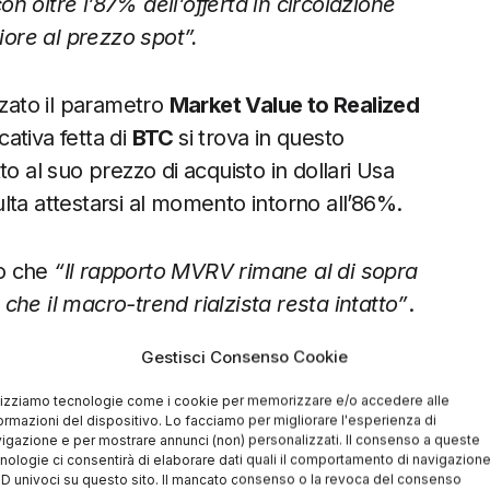
 oltre l’87% dell’offerta in circolazione
iore al prezzo spot”.
zzato il parametro
Market Value to Realized
cativa fetta di
BTC
si trova in questo
tto al suo prezzo di acquisto in dollari Usa
lta attestarsi al momento intorno all’86%.
to che
“Il rapporto MVRV rimane al di sopra
he il macro-trend rialzista resta intatto”
.
Gestisci Consenso Cookie
 SU BITCOIN (BTC) CON YOUHODLER
lizziamo tecnologie come i cookie per memorizzare e/o accedere alle
ormazioni del dispositivo. Lo facciamo per migliorare l'esperienza di
igazione e per mostrare annunci (non) personalizzati. Il consenso a queste
nologie ci consentirà di elaborare dati quali il comportamento di navigazion
 ID univoci su questo sito. Il mancato consenso o la revoca del consenso