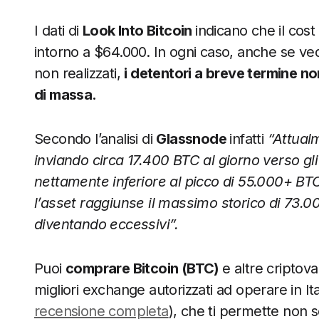
I dati di
Look Into Bitcoin
indicano che il cos
intorno a $64.000. In ogni caso, anche se v
non realizzati,
i detentori a breve termine n
di massa.
Secondo l’analisi di
Glassnode
infatti
“Attual
inviando circa 17.400 BTC al giorno verso gl
nettamente inferiore al picco di 55.000+ BT
l’asset raggiunse il massimo storico di 73.00
diventando eccessivi”.
Puoi
comprare Bitcoin (BTC)
e altre criptova
migliori exchange autorizzati ad operare in It
recensione completa
), che ti permette non 