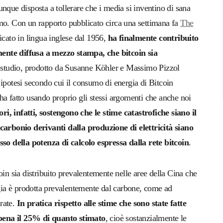
nque disposta a tollerare che i media si inventino di sana
rismo. Con un rapporto pubblicato circa una settimana fa
The
licato in lingua inglese dal 1956,
ha finalmente contribuito
mente diffusa a mezzo stampa, che bitcoin sia
 studio, prodotto da
Susanne Köhler e Massimo Pizzol
 ipotesi secondo cui il consumo di energia di Bitcoin
 ha fatto usando proprio gli stessi argomenti che anche noi
tori, infatti, sostengono che le stime catastrofiche siano il
i carbonio
derivanti dalla
produzione di elettricità siano
osso della potenza di calcolo espressa dalla rete bitcoin
.
oin sia distribuito prevalentemente nelle aree della Cina che
rgia è prodotta prevalentemente dal carbone, come ad
rate.
In pratica rispetto alle stime che sono state fatte
ppena il 25% di quanto stimato
, cioè sostanzialmente le