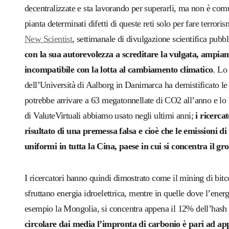
decentralizzate e sta lavorando per superarli, ma non è comu
pianta determinati difetti di queste reti solo per fare terro
New Scientist
, settimanale di divulgazione scientifica pubb
con la sua autorevolezza a screditare la vulgata, ampia
incompatibile con la lotta al cambiamento climatico
. Lo
dell’Università di Aalborg in Danimarca ha
demistificato
le
potrebbe arrivare a 63 megatonnellate di CO2 all’anno
e lo
di ValuteVirtuali abbiamo usato negli ultimi anni;
i ricerca
risultato di una premessa falsa e cioè che
le emissioni d
uniformi in tutta la Cina,
paese in cui si concentra il gr
I ricercatori hanno quindi dimostrato come il mining di bitc
sfruttano energia idroelettrica, mentre in quelle dove l’ene
esempio la Mongolia, si concentra appena il 12% dell’hash 
circolare dai media l’impronta di carbonio è pari ad a