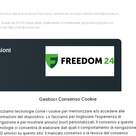
o alcun tipo di consulenza finanziaria. L’articolo ha uno scopo soltanto informativo e alcuni
dati. Questo sito NON è responsabile, direttamente o indirettamente, per qualsivoglia danno o
 sito https://valutevirtuali.com.
ioni
%
Gestisci Consenso Cookie
lizziamo tecnologie come i cookie per memorizzare e/o accedere alle
ormazioni del dispositivo. Lo facciamo per migliorare l'esperienza di
igazione e per mostrare annunci (non) personalizzati. Il consenso a queste
nologie ci consentirà di elaborare dati quali il comportamento di navigazion
 ID univoci su questo sito. Il mancato consenso o la revoca del consenso