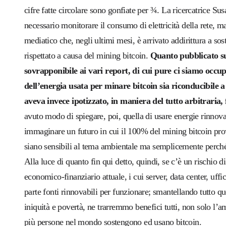
cifre fatte circolare sono gonfiate per ¾.
La ricercatrice
Sus
necessario monitorare il consumo di elettricità della rete, 
mediatico che, negli ultimi mesi, è arrivato addirittura a so
rispettato a causa del mining bitcoin.
Quanto pubblicato 
sovrapponibile ai vari report, di cui pure ci siamo occup
dell’energia usata per minare bitcoin sia riconducibile a
aveva invece ipotizzato, in maniera del tutto arbitraria,
avuto modo di spiegare, poi, quella di usare energie rinnova
immaginare un futuro in cui il 100% del mining bitcoin prov
siano sensibili al tema ambientale ma semplicemente perché
Alla luce di quanto fin qui detto, quindi, se c’è un rischio 
economico-finanziario attuale, i cui server, data center, uffic
parte fonti rinnovabili per funzionare; smantellando tutto q
iniquità e povertà, ne trarremmo benefici tutti, non solo l
più persone nel mondo sostengono ed usano bitcoin.