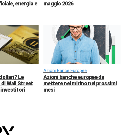
ficiale, energia e
maggio 2026
Azioni Bance Europee
dollari? Le
Azioni banche europee da
 di Wall Street
mettere nel mirino nei prossimi
investitori
mesi