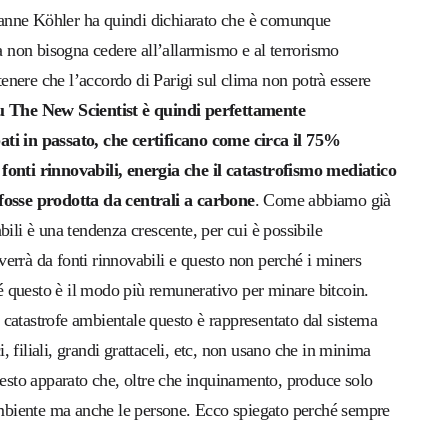
anne Köhler
ha quindi dichiarato che è comunque
ma non bisogna cedere all’allarmismo e al terrorismo
stenere che l’accordo di Parigi sul clima non potrà essere
su The New
Scientist
è quindi perfettamente
ati in passato, che certificano come circa il 75%
 fonti rinnovabili, energia che il catastrofismo mediatico
 fosse prodotta da centrali a carbone
. Come abbiamo già
bili è una tendenza crescente, per cui è possibile
errà da fonti rinnovabili e questo non perché i miners
 questo è il modo più remunerativo per minare bitcoin.
di catastrofe ambientale questo è rappresentato dal sistema
i, filiali, grandi grattaceli, etc, non usano che in minima
uesto apparato che, oltre che inquinamento, produce solo
’ambiente ma anche le persone. Ecco spiegato perché sempre