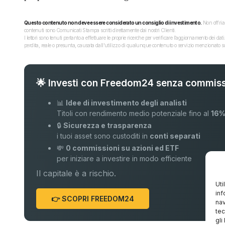
Questo contenuto non deve essere considerato un consiglio di investimento.
Non offriam
contenuti sono Comunicati Stampa scritti direttamente dai nostri Clienti.
I lettori sono tenuti pertanto a effettuare le proprie ricerche per verificare l’aggiornamento dei 
perdita, reale o presunta, causata dall'utilizzo di qualunque contenuto o servizio menzionato sul
🌟 Investi con Freedom24 senza commiss
📊
Idee di investimento degli analisti
Titoli con rendimento medio potenziale fino al
16
🔒
Sicurezza e trasparenza
i tuoi asset sono custoditi in
conti separati
💸
0 commissioni su azioni ed ETF
per iniziare a investire in modo efficiente
Il capitale è a rischio.
Uti
inf
👉 SCOPRI FREEDOM24
nav
tec
gli