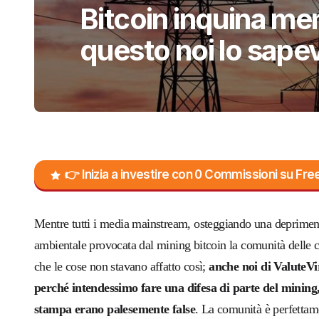
Bitcoin inquina me
questo noi lo sape
👉 Inizia a investire con 0 Commissioni su F
Mentre tutti i media mainstream, osteggiando una deprimente 
ambientale provocata dal mining bitcoin la comunità delle cr
che le cose non stavano affatto così;
anche noi di ValuteVir
perché intendessimo fare una difesa di parte del mining
stampa erano palesemente false
. La comunità è perfettame