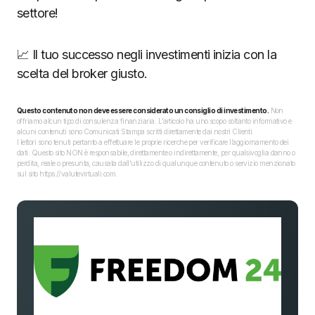
settore!
📈 Il tuo successo negli investimenti inizia con la
scelta del broker giusto.
Questo contenuto non deve essere considerato un consiglio di investimento.
Non
offriamo alcun tipo di consulenza finanziaria. L’articolo ha uno scopo soltanto informativo e
alcuni contenuti sono Comunicati Stampa scritti direttamente dai nostri Clienti.
I lettori sono tenuti pertanto a effettuare le proprie ricerche per verificare l’aggiornamento dei
dati. Questo sito NON è responsabile, direttamente o indirettamente, per qualsivoglia danno o
perdita, reale o presunta, causata dall'utilizzo di qualunque contenuto o servizio menzionato
sul sito https://valutevirtuali.com.