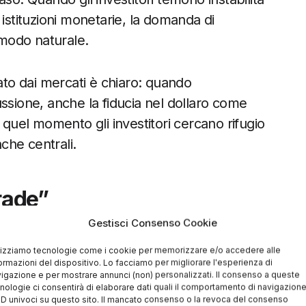
le istituzioni monetarie, la domanda di
 modo naturale.
iato dai mercati è chiaro: quando
ssione, anche la fiducia nel dollaro come
 in quel momento gli investitori cercano rifugio
che centrali.
rade”
Gestisci Consenso Cookie
n una narrativa più ampia che domina il 2026:
orsa verso asset scarsi per proteggersi
lizziamo tecnologie come i cookie per memorizzare e/o accedere alle
ormazioni del dispositivo. Lo facciamo per migliorare l'esperienza di
 fiat.
igazione e per mostrare annunci (non) personalizzati. Il consenso a queste
nologie ci consentirà di elaborare dati quali il comportamento di navigazion
 ID univoci su questo sito. Il mancato consenso o la revoca del consenso