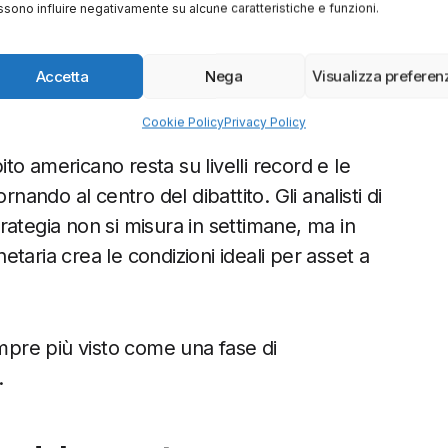
sono influire negativamente su alcune caratteristiche e funzioni.
’oro su nuovi massimi e Bitcoin fino al record
violento crollo dell’ultimo trimestre. Molti
a fine del ciclo. Oggi, però, il quadro
Accetta
Nega
Visualizza preferen
Cookie Policy
Privacy Policy
bito americano resta su livelli record e le
nando al centro del dibattito. Gli analisti di
ategia non si misura in settimane, ma in
taria crea le condizioni ideali per asset a
empre più visto come una fase di
.