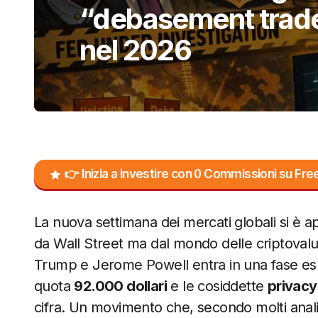
“debasement trade
nel 2026
👉 Inizia a investire con 0 Commissioni su F
La nuova settimana dei mercati globali si è 
da Wall Street ma dal mondo delle criptovalu
Trump e Jerome Powell entra in una fase es
quota
92.000 dollari
e le cosiddette
privacy
cifra. Un movimento che, secondo molti anali