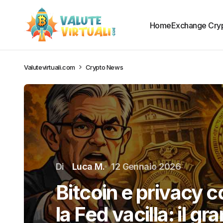
Home
Exchange Cry
Valutevirtuali.com
Crypto News
Di
Luca M.
12 Gennaio 2026
Bitcoin e privacy c
la Fed vacilla: il gr