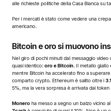
alle richieste politiche della Casa Bianca su tag
Per i mercati è stato come vedere una crepa a
americano.
Bitcoin e oro si muovono in
Nel giro di pochi minuti dal messaggio video
quasi identico:
oro e Bitcoin
. Il metallo giallo
mentre Bitcoin ha accelerato fino a superare
comparto crypto. Ethereum è salito oltre i
3.
5%, ma la vera sorpresa è arrivata dai token o
Monero
ha messo a segno un balzo vicino a
Zcash
è cresciuto di quasi il 10%. Non è un c