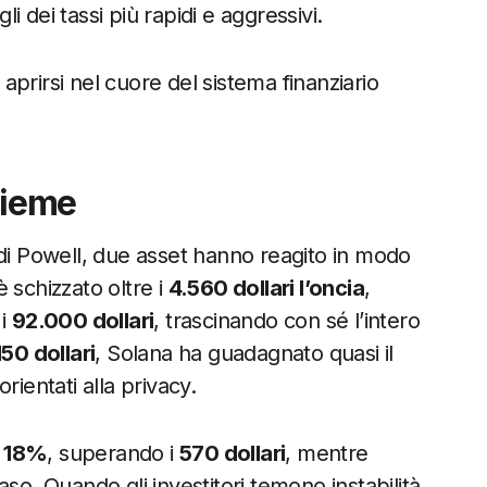
li dei tassi più rapidi e aggressivi.
prirsi nel cuore del sistema finanziario
sieme
 di Powell, due asset hanno reagito in modo
 è schizzato oltre i
4.560 dollari l’oncia
,
 i
92.000 dollari
, trascinando con sé l’intero
150 dollari
, Solana ha guadagnato quasi il
rientati alla privacy.
l
18%
, superando i
570 dollari
, mentre
aso. Quando gli investitori temono instabilità