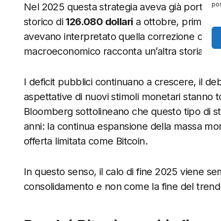
pos
Nel 2025 questa strategia aveva già portato l
storico di
126.080 dollari
a ottobre, prima del 
avevano interpretato quella correzione come l
macroeconomico racconta un’altra storia.
I deficit pubblici continuano a crescere, il de
aspettative di nuovi stimoli monetari stanno tor
Bloomberg sottolineano che questo tipo di str
anni: la continua espansione della massa mone
offerta limitata come Bitcoin.
In questo senso, il calo di fine 2025 viene s
consolidamento e non come la fine del trend