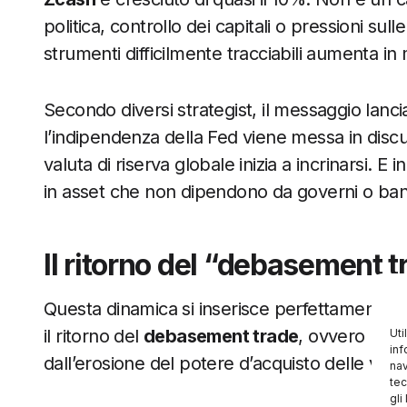
politica, controllo dei capitali o pressioni sul
strumenti difficilmente tracciabili aumenta in
Secondo diversi strategist, il messaggio lanc
l’indipendenza della Fed viene messa in discu
valuta di riserva globale inizia a incrinarsi. E
in asset che non dipendono da governi o ban
Il ritorno del “debasement t
Questa dinamica si inserisce perfettamente i
il ritorno del
debasement trade
, ovvero la c
Uti
inf
dall’erosione del potere d’acquisto delle valute
nav
tec
gli