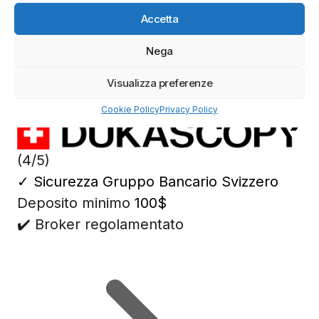
Azioni Bance Europee
Accetta
Azioni banche europee da mettere nel mirino nei
prossimi mesi
Nega
Visualizza preferenze
Migliori Piattaforme di Trading
Cookie Policy
Privacy Policy
(4/5)
✓
Sicurezza Gruppo Bancario Svizzero
Deposito minimo
100$
✔️ Broker regolamentato