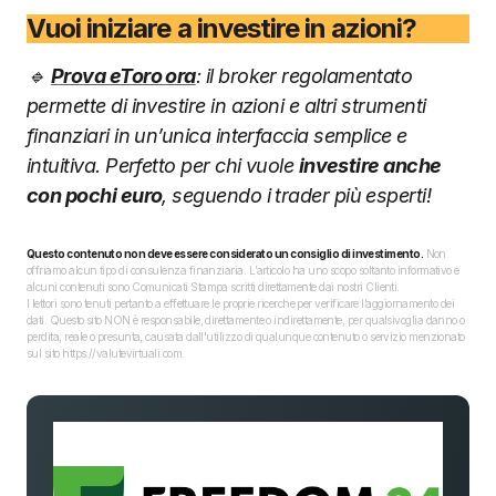
Vuoi iniziare a investire in azioni?
🔹
Prova eToro ora
: il broker regolamentato
permette di investire in azioni e altri strumenti
finanziari in un’unica interfaccia semplice e
intuitiva. Perfetto per chi vuole
investire anche
con pochi euro
, seguendo i trader più esperti!
Questo contenuto non deve essere considerato un consiglio di investimento.
Non
offriamo alcun tipo di consulenza finanziaria. L’articolo ha uno scopo soltanto informativo e
alcuni contenuti sono Comunicati Stampa scritti direttamente dai nostri Clienti.
I lettori sono tenuti pertanto a effettuare le proprie ricerche per verificare l’aggiornamento dei
dati. Questo sito NON è responsabile, direttamente o indirettamente, per qualsivoglia danno o
perdita, reale o presunta, causata dall'utilizzo di qualunque contenuto o servizio menzionato
sul sito https://valutevirtuali.com.