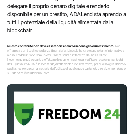
delegare il proprio denaro digitale e renderlo
disponibile per un prestito, ADALend sta aprendo a
tutti il potenziale della liquidità alimentata dalla
blockchain.
Questo contenuto non deve essere considerato un consiglio di investimento.
Non
offriamo alcun tipo di consulenza finanziaria. L’articolo ha uno scopo soltanto informativo e
alcuni contenuti sono Comunicati Stampa scritti direttamente dai nostri Clienti.
I lettori sono tenuti pertanto a effettuare le proprie ricerche per verificare l’aggiornamento dei
dati. Questo sito NON è responsabile, direttamente o indirettamente, per qualsivoglia danno o
perdita, reale o presunta, causata dall'utilizzo di qualunque contenuto o servizio menzionato
sul sito https://valutevirtuali.com.