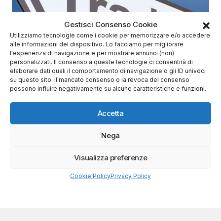
Gestisci Consenso Cookie
Utilizziamo tecnologie come i cookie per memorizzare e/o accedere
alle informazioni del dispositivo. Lo facciamo per migliorare
l'esperienza di navigazione e per mostrare annunci (non)
personalizzati. Il consenso a queste tecnologie ci consentirà di
elaborare dati quali il comportamento di navigazione o gli ID univoci
su questo sito. Il mancato consenso o la revoca del consenso
Di
Antonio
possono influire negativamente su alcune caratteristiche e funzioni.
3 Luglio 2019
Le autorità inglesi vogliono vietare ai piccoli
Accetta
investitori di operare sulle cripto coi contratti
per differenza
Nega
Crypto News
Visualizza preferenze
Cookie Policy
Privacy Policy