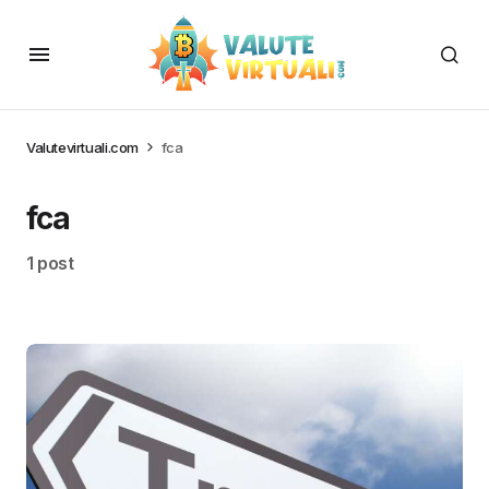
Valutevirtuali.com
fca
fca
1 post