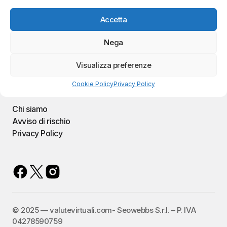
Accetta
Nega
ValuteVirtuali.com
Visualizza preferenze
Il portale sul mercato dei bitcoin e delle criptovalute
Cookie Policy
Privacy Policy
Chi siamo
Avviso di rischio
Privacy Policy
©️ 2025 — valutevirtuali.com- Seowebbs S.r.l. – P. IVA
04278590759