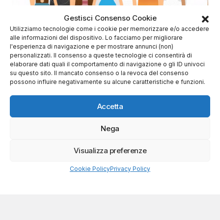
Gestisci Consenso Cookie
Utilizziamo tecnologie come i cookie per memorizzare e/o accedere
alle informazioni del dispositivo. Lo facciamo per migliorare
l'esperienza di navigazione e per mostrare annunci (non)
personalizzati. Il consenso a queste tecnologie ci consentirà di
elaborare dati quali il comportamento di navigazione o gli ID univoci
su questo sito. Il mancato consenso o la revoca del consenso
possono influire negativamente su alcune caratteristiche e funzioni.
Di
Antonio
15 Maggio 2019
Accetta
Criptovalute: la banca centrale francese
guarda alle stablecoin
Nega
Crypto News
Visualizza preferenze
Cookie Policy
Privacy Policy