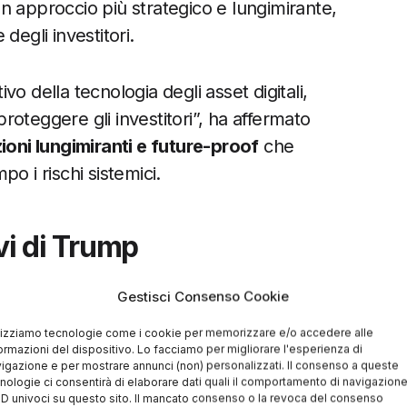
 un approccio più strategico e lungimirante,
degli investitori.
o della tecnologia degli asset digitali,
proteggere gli investitori”, ha affermato
oni lungimiranti e future-proof
che
o i rischi sistemici.
vi di Trump
ente nella
visione più ampia del Presidente
Gestisci Consenso Cookie
icano
. Riferendosi alla recente affermazione
lizziamo tecnologie come i cookie per memorizzare e/o accedere alle
ondo funzioni sulla spina dorsale della
ormazioni del dispositivo. Lo facciamo per migliorare l'esperienza di
igazione e per mostrare annunci (non) personalizzati. Il consenso a queste
l rapporto del PWG come un passo critico
nologie ci consentirà di elaborare dati quali il comportamento di navigazion
 ID univoci su questo sito. Il mancato consenso o la revoca del consenso