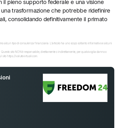
n il pieno supporto federale e una visione
e una trasformazione che potrebbe ridefinire
itali, consolidando definitivamente il primato
o alcun tipo di consulenza finanziaria. L’articolo ha uno scopo soltanto informativo e alcuni
dati. Questo sito NON è responsabile, direttamente o indirettamente, per qualsivoglia danno o
 sito https://valutevirtuali.com.
ioni
%