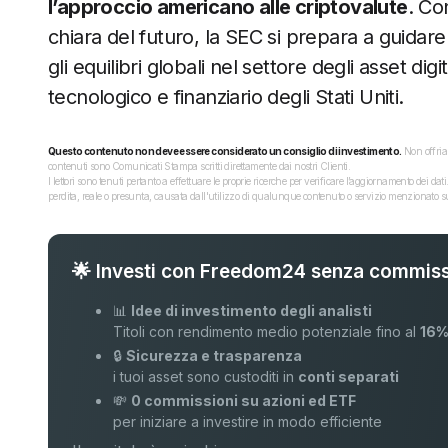
l’approccio americano alle criptovalute
. Co
chiara del futuro, la SEC si prepara a guidar
gli equilibri globali nel settore degli asset dig
tecnologico e finanziario degli Stati Uniti.
Questo contenuto non deve essere considerato un consiglio di investimento.
Non offriam
contenuti sono Comunicati Stampa scritti direttamente dai nostri Clienti.
I lettori sono tenuti pertanto a effettuare le proprie ricerche per verificare l’aggiornamento dei 
perdita, reale o presunta, causata dall'utilizzo di qualunque contenuto o servizio menzionato sul
🌟 Investi con Freedom24 senza commiss
📊
Idee di investimento degli analisti
Titoli con rendimento medio potenziale fino al
16
🔒
Sicurezza e trasparenza
i tuoi asset sono custoditi in
conti separati
💸
0 commissioni su azioni ed ETF
per iniziare a investire in modo efficiente