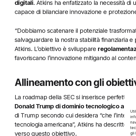
digitali
. Atkins ha enfatizzato la necessità di
capace di bilanciare innovazione e protezione 
“Dobbiamo scatenare il potenziale trasformativ
salvaguardare la nostra stabilità finanziaria e 
Atkins. L’obiettivo è sviluppare
regolamentazi
favoriscano l’innovazione mitigando al contemp
Allineamento con gli obietti
La roadmap della SEC si inserisce perfettam
Donald Trump di dominio tecnologico amer
Uti
di Trump secondo cui desidera “che l’intero m
inf
nav
tecnologia americana”, Atkins ha descritto i
tec
verso questo obiettivo.
gli