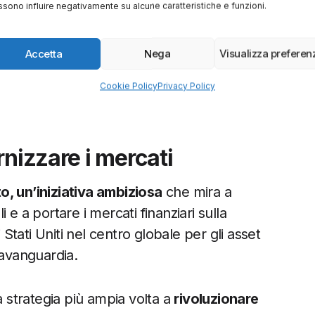
sono influire negativamente su alcune caratteristiche e funzioni.
 chiari e a
migliorare la competitività
Accetta
Nega
Visualizza preferen
ia punta a consolidare la leadership
averso un approccio coordinato e strategico
Cookie Policy
Privacy Policy
rnizzare i mercati
, un’iniziativa ambiziosa
che mira a
e a portare i mercati finanziari sulla
 Stati Uniti nel centro globale per gli asset
’avanguardia.
a strategia più ampia volta a
rivoluzionare