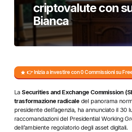
criptovalute con s
Bianca
👉 Inizia a investire con 0 Commissioni su F
La
Securities and Exchange Commission (SEC)
trasformazione radicale
del panorama normat
presidente dell’agenzia, ha annunciato il 30 l
raccomandazioni del Presidential Working G
dell’ambiente regolatorio degli asset digitali.