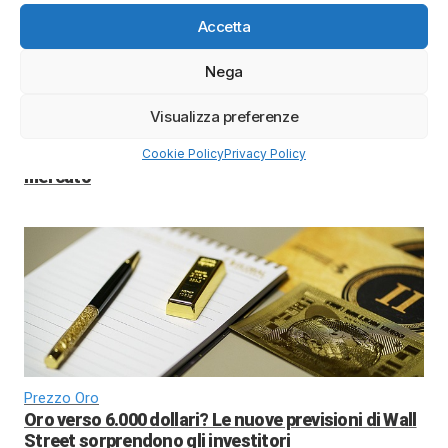
Accetta
Nega
Visualizza preferenze
BTC 2026
Bitcoin 2026: previsioni di prezzo e scenari di
Cookie Policy
Privacy Policy
mercato
Prezzo Oro
Oro verso 6.000 dollari? Le nuove previsioni di Wall
Street sorprendono gli investitori