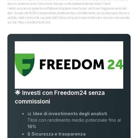
alcuni contenuti sono Comunicati Stampa scritti direttamente dai nostri Clienti.
I lettori sono tenuti pertanto a effettuare le proprie ricerche per verificare l’aggiornamento dei
dati. Questo sito NON è responsabile, direttamente o indirettamente, per qualsivoglia danno o
perdita, reale o presunta, causata dall'utilizzo di qualunque contenuto o servizio menzionato
sul sito https://valutevirtuali.com.
🌟 Investi con Freedom24 senza
commissioni
📊
Idee di investimento degli analisti
Titoli con rendimento medio potenziale fino al
16%
🔒
Sicurezza e trasparenza