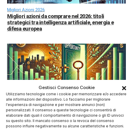
Migliori Azioni 2026
Migliori azioni da comprare nel 2026: titoli
strategici tra intelligenza artificiale, energia e
difesa europea
Gestisci Consenso Cookie
Utilizziamo tecnologie come i cookie per memorizzare e/o accedere
Calendario trimestrali Borsa Italiana
alle informazioni del dispositivo. Lo facciamo per migliorare
Calendario trimestrali Borsa Italiana: conti in
l'esperienza di navigazione e per mostrare annunci (non)
uscita aprile-maggio 2026
personalizzati. Il consenso a queste tecnologie ci consentirà di
elaborare dati quali il comportamento di navigazione o gli ID univoci
su questo sito. Il mancato consenso o la revoca del consenso
possono influire negativamente su alcune caratteristiche e funzioni.