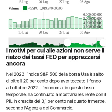
13 Lug
20 Lug
27 Lug
03 Ago
Volume
^GSPC
5,019,970,000.00
6,000,000,000
5,000,000,000
4,000,000,000
JS chart by amCharts
3,000,000,000
13 Lug
20 Lug
27 Lug
03 Ago
Giu 26
Lug 26
Ago 26
I motivi per cui alle azioni non serve il
JS chart by amCharts
rialzo dei tassi FED per apprezzarsi
ancora
Nel 2023 l’indice S&P 500 della borsa Usa è salito
di oltre il 20 per cento dopo aver toccato il fondo
ad ottobre 2022. L’economia, in questo lasso
temporale, ha continuato a mostrarsi resiliente con il
PIL in crescita del 3,1 per cento nel quarto trimestre,
secondo l’Agenzia del Commercio.