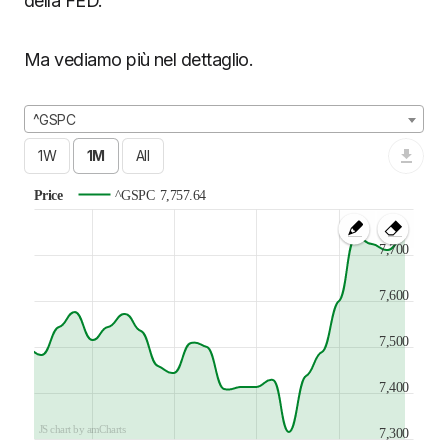
della FED.
Ma vediamo più nel dettaglio.
^GSPC
Price
^GSPC
7,757.64
7,700
7,600
7,500
7,400
JS chart by amCharts
7,300