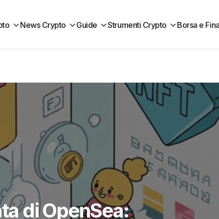
pto
News Crypto
Guide
Strumenti Crypto
Borsa e Fin
ata di OpenSea: