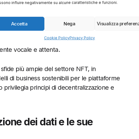
sono influire negativamente su alcune caratteristiche e funzioni.
esenta un tentativo di OpenSea di salvare
enizzazione, minimizzando al contempo il
Accetta
Nega
Visualizza preferen
tegia dimostra anche una certa capacità di
Cookie Policy
Privacy Policy
rma, elementi essenziali in un settore
ente vocale e attenta.
 sfide più ampie del settore NFT, in
elli di business sostenibili per le piattaforme
privilegia principi di decentralizzazione e
zione dei dati e le sue