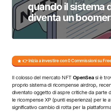
quando il sistema 
diventa un boome
👉 Inizia a investire con 0 Commissioni su F
Il colosso del mercato NFT
OpenSea
si è tr
proprio sistema di ricompense airdrop, rec
diventato oggetto di aspre critiche da parte
le ricompense XP (punti esperienza) per le at
significativo cambio di rotta per la piattafor