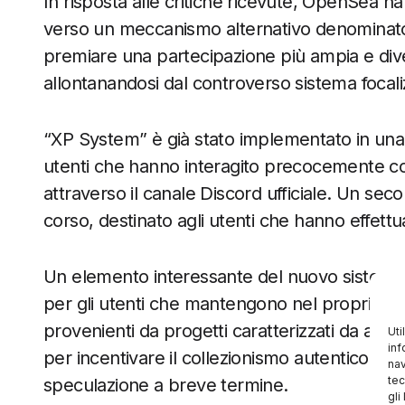
In risposta alle critiche ricevute, OpenSea ha 
verso un meccanismo alternativo denominat
premiare una partecipazione più ampia e diver
allontanandosi dal controverso sistema focaliz
“XP System” è già stato implementato in una 
utenti che hanno interagito precocemente co
attraverso il canale Discord ufficiale. Un seco
corso, destinato agli utenti che hanno effett
Un elemento interessante del nuovo sistema p
per gli utenti che mantengono nel proprio por
provenienti da progetti caratterizzati da alt
Uti
inf
per incentivare il collezionismo autentico e l
nav
tec
speculazione a breve termine.
gli