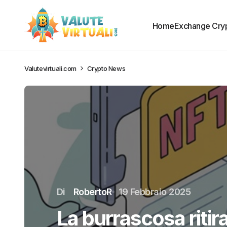
Home
Exchange Cry
Valutevirtuali.com
Crypto News
Di
RobertoR
19 Febbraio 2025
La burrascosa ritir