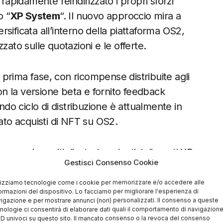
rapidamente reindirizzato i propri sforzi
o “
XP System
“. Il nuovo approccio mira a
sificata all’interno della piattaforma OS2,
zato sulle quotazioni e le offerte.
prima fase, con ricompense distribuite agli
n la versione beta e fornito feedback
ndo ciclo di distribuzione è attualmente in
uato acquisti di NFT su OS2.
revede moltiplicatori aggiuntivi di punti XP
Gestisci Consenso Cookie
tafoglio, per oltre tre mesi, asset
i volumi di scambio. La misura sembra pensata
lizziamo tecnologie come i cookie per memorizzare e/o accedere alle
ormazioni del dispositivo. Lo facciamo per migliorare l'esperienza di
’investimento a lungo termine, piuttosto che la
igazione e per mostrare annunci (non) personalizzati. Il consenso a queste
nologie ci consentirà di elaborare dati quali il comportamento di navigazion
 ID univoci su questo sito. Il mancato consenso o la revoca del consenso