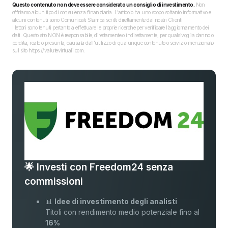
Questo contenuto non deve essere considerato un consiglio di investimento.
Non
offriamo alcun tipo di consulenza finanziaria. L’articolo ha uno scopo soltanto informativo e
alcuni contenuti sono Comunicati Stampa scritti direttamente dai nostri Clienti.
I lettori sono tenuti pertanto a effettuare le proprie ricerche per verificare l’aggiornamento dei
dati. Questo sito NON è responsabile, direttamente o indirettamente, per qualsivoglia danno o
perdita, reale o presunta, causata dall'utilizzo di qualunque contenuto o servizio menzionato
sul sito https://valutevirtuali.com.
🌟 Investi con Freedom24 senza
commissioni
📊
Idee di investimento degli analisti
Titoli con rendimento medio potenziale fino al
16%