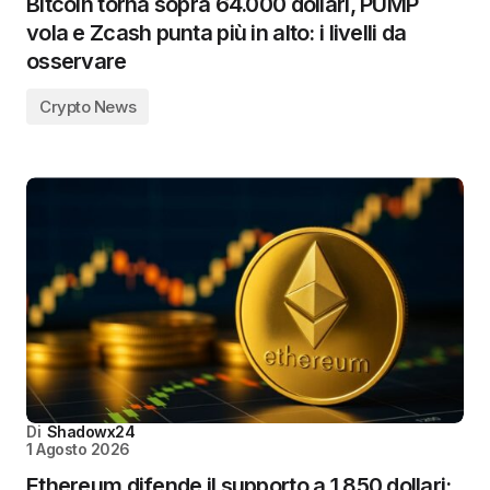
Bitcoin torna sopra 64.000 dollari, PUMP
vola e Zcash punta più in alto: i livelli da
osservare
Crypto News
Di
Shadowx24
1 Agosto 2026
Ethereum difende il supporto a 1.850 dollari: