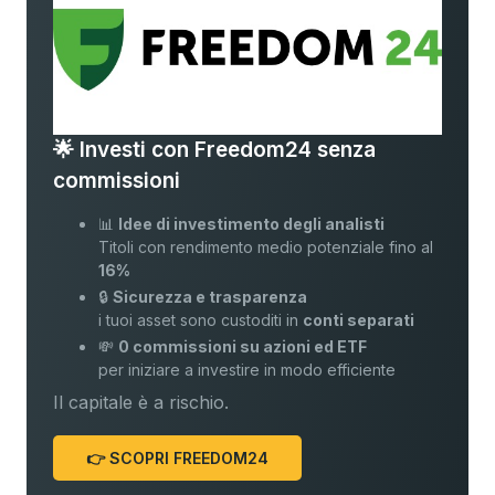
🌟 Investi con Freedom24 senza
commissioni
📊
Idee di investimento degli analisti
Titoli con rendimento medio potenziale fino al
16%
🔒
Sicurezza e trasparenza
i tuoi asset sono custoditi in
conti separati
💸
0 commissioni su azioni ed ETF
per iniziare a investire in modo efficiente
Il capitale è a rischio.
👉 SCOPRI FREEDOM24