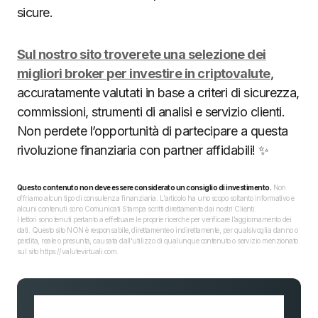
sicure.
Sul nostro sito troverete una selezione dei
migliori broker per investire in criptovalute
,
accuratamente valutati in base a criteri di sicurezza,
commissioni, strumenti di analisi e servizio clienti.
Non perdete l’opportunità di partecipare a questa
rivoluzione finanziaria con partner affidabili! ✨
Questo contenuto non deve essere considerato un consiglio di investimento.
Non
offriamo alcun tipo di consulenza finanziaria. L’articolo ha uno scopo soltanto informativo e
alcuni contenuti sono Comunicati Stampa scritti direttamente dai nostri Clienti.
I lettori sono tenuti pertanto a effettuare le proprie ricerche per verificare l’aggiornamento dei
dati. Questo sito NON è responsabile, direttamente o indirettamente, per qualsivoglia danno o
perdita, reale o presunta, causata dall'utilizzo di qualunque contenuto o servizio menzionato
sul sito https://valutevirtuali.com.