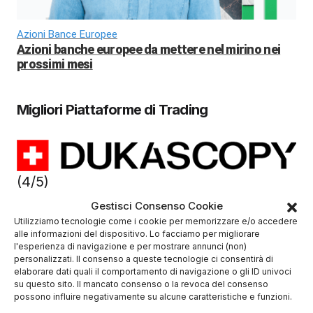
Azioni Bance Europee
Azioni banche europee da mettere nel mirino nei
prossimi mesi
Migliori Piattaforme di Trading
(4/5)
✓
Sicurezza Gruppo Bancario Svizzero
Gestisci Consenso Cookie
Deposito minimo
100$
Utilizziamo tecnologie come i cookie per memorizzare e/o accedere
alle informazioni del dispositivo. Lo facciamo per migliorare
✔️ Broker regolamentato
l'esperienza di navigazione e per mostrare annunci (non)
personalizzati. Il consenso a queste tecnologie ci consentirà di
elaborare dati quali il comportamento di navigazione o gli ID univoci
su questo sito. Il mancato consenso o la revoca del consenso
possono influire negativamente su alcune caratteristiche e funzioni.