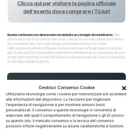
Clicca qui per visitare la pagina ufficiale
dell’evento dove comprare i Ticket
Questo contenuto non deve essere considerato un consiglio di investimento.
Non
offriamo alcun tipo di consulenza finanziaria. L’articolo ha uno scopo soltanto informativo e
alcuni contenuti sono Comunicati Stampa scritti direttamente dai nostri Clienti.
I lettori sono tenuti pertanto a effettuare le proprie ricerche per verificare l’aggiornamento dei
dati. Questo sito NON è responsabile, direttamente o indirettamente, per qualsivoglia danno o
perdita, reale o presunta, causata dall'utilizzo di qualunque contenuto o servizio menzionato
sul sito https://valutevirtuali.com.
Gestisci Consenso Cookie
Utilizziamo tecnologie come i cookie per memorizzare e/o accedere
alle informazioni del dispositivo. Lo facciamo per migliorare
l'esperienza di navigazione e per mostrare annunci (non)
personalizzati. Il consenso a queste tecnologie ci consentirà di
elaborare dati quali il comportamento di navigazione o gli ID univoci
su questo sito. Il mancato consenso o la revoca del consenso
possono influire negativamente su alcune caratteristiche e funzioni.
🌟 Investi con Freedom24 senza