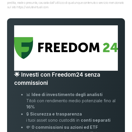
perdita, reale o presunta, causata dall'utilizzo di qualunque contenuto o servizio menzionato
sul sito https://valutevirtuali.com.
🌟 Investi con Freedom24 senza
commissioni
📊
Idee di investimento degli analisti
Titoli con rendimento medio potenziale fino al
16%
🔒
Sicurezza e trasparenza
i tuoi asset sono custoditi in
conti separati
💸
0 commissioni su azioni ed ETF