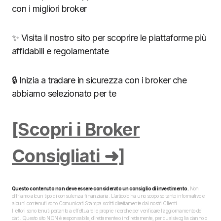
con i migliori broker
✨ Visita il nostro sito per scoprire le piattaforme più
affidabili e regolamentate
🔒 Inizia a tradare in sicurezza con i broker che
abbiamo selezionato per te
[Scopri i Broker
Consigliati ➜]
Questo contenuto non deve essere considerato un consiglio di investimento.
Non
offriamo alcun tipo di consulenza finanziaria. L’articolo ha uno scopo soltanto informativo e
alcuni contenuti sono Comunicati Stampa scritti direttamente dai nostri Clienti.
I lettori sono tenuti pertanto a effettuare le proprie ricerche per verificare l’aggiornamento dei
dati. Questo sito NON è responsabile, direttamente o indirettamente, per qualsivoglia danno o