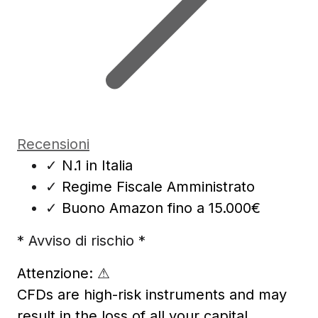
Recensioni
✓
N.1 in Italia
✓
Regime Fiscale Amministrato
✓
Buono Amazon fino a 15.000€
* Avviso di rischio *
Attenzione:
⚠
CFDs are high-risk instruments and may
result in the loss of all your capital.