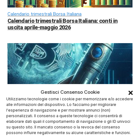
Calendario trimestrali Borsa Italiana
Calendario trimestrali Borsa Italiana: conti in
uscita aprile-maggio 2026
Gestisci Consenso Cookie
BTC 2026
Utilizziamo tecnologie come i cookie per memorizzare e/o accedere
Bitcoin 2026: previsioni di prezzo e scenari di
alle informazioni del dispositivo. Lo facciamo per migliorare
mercato
l'esperienza di navigazione e per mostrare annunci (non)
personalizzati. Il consenso a queste tecnologie ci consentirà di
elaborare dati quali il comportamento di navigazione o gli ID univoci
su questo sito. Il mancato consenso o la revoca del consenso
possono influire negativamente su alcune caratteristiche e funzioni.