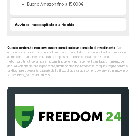
Buono Amazon fino a 15.000€
Avviso: il tuo capitale è a rischio
Questo contenuto non deve essere considerato un consiglio di investimento.
Non
offriamo alcun tipo di consulenza finanziaria. L’articolo ha uno scopo soltanto informativo e
alcuni contenuti sono Comunicati Stampa scritti direttamente dai nostri Clienti.
I lettori sono tenuti pertanto a effettuare le proprie ricerche per verificare l’aggiornamento dei
dati. Questo sito NON è responsabile, direttamente o indirettamente, per qualsivoglia danno o
perdita, reale o presunta, causata dall'utilizzo di qualunque contenuto o servizio menzionato
sul sito https://valutevirtuali.com.