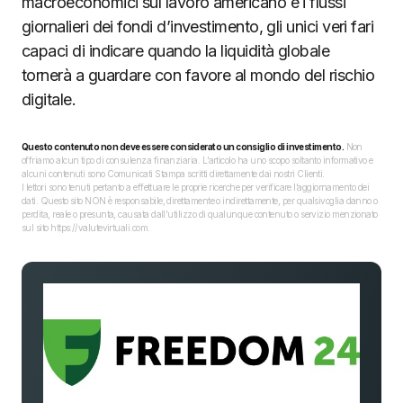
macroeconomici sul lavoro americano e i flussi
giornalieri dei fondi d’investimento, gli unici veri fari
capaci di indicare quando la liquidità globale
tornerà a guardare con favore al mondo del rischio
digitale.
Questo contenuto non deve essere considerato un consiglio di investimento.
Non
offriamo alcun tipo di consulenza finanziaria. L’articolo ha uno scopo soltanto informativo e
alcuni contenuti sono Comunicati Stampa scritti direttamente dai nostri Clienti.
I lettori sono tenuti pertanto a effettuare le proprie ricerche per verificare l’aggiornamento dei
dati. Questo sito NON è responsabile, direttamente o indirettamente, per qualsivoglia danno o
perdita, reale o presunta, causata dall'utilizzo di qualunque contenuto o servizio menzionato
sul sito https://valutevirtuali.com.