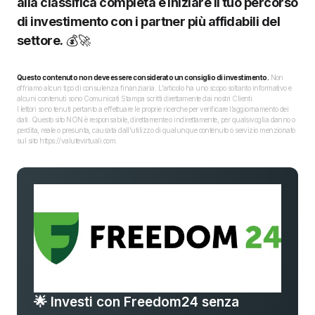
alla classifica completa e iniziare il tuo percorso
di investimento con i partner più affidabili del
settore.
💰🚀
Questo contenuto non deve essere considerato un consiglio di investimento.
Non
offriamo alcun tipo di consulenza finanziaria. L’articolo ha uno scopo soltanto informativo e
alcuni contenuti sono Comunicati Stampa scritti direttamente dai nostri Clienti.
I lettori sono tenuti pertanto a effettuare le proprie ricerche per verificare l’aggiornamento dei
dati. Questo sito NON è responsabile, direttamente o indirettamente, per qualsivoglia danno o
perdita, reale o presunta, causata dall'utilizzo di qualunque contenuto o servizio menzionato
sul sito https://valutevirtuali.com.
🌟 Investi con Freedom24 senza