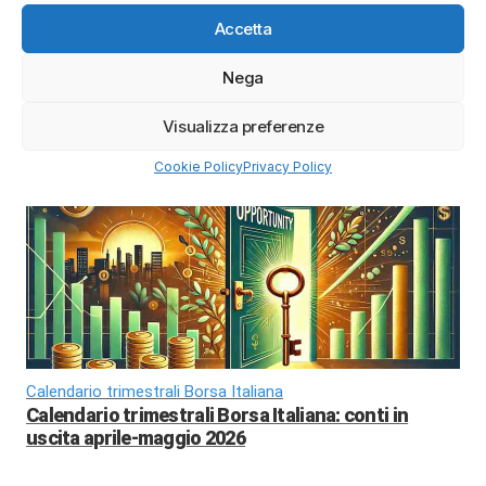
Accetta
Nega
Migliori Azioni 2026
Migliori azioni da comprare nel 2026: titoli
Visualizza preferenze
strategici tra intelligenza artificiale, energia e
difesa europea
Cookie Policy
Privacy Policy
Calendario trimestrali Borsa Italiana
Calendario trimestrali Borsa Italiana: conti in
uscita aprile-maggio 2026