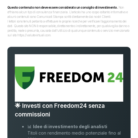
Questo contenuto non deve essere considerato un consiglio di investimento.
Non
offriamo alcun tipo di consulenza finanziaria. L’articolo ha uno scopo soltanto informativo e
alcuni contenuti sono Comunicati Stampa scritti direttamente dai nostri Clienti.
I lettori sono tenuti pertanto a effettuare le proprie ricerche per verificare l’aggiornamento dei
dati. Questo sito NON è responsabile, direttamente o indirettamente, per qualsivoglia danno o
perdita, reale o presunta, causata dall'utilizzo di qualunque contenuto o servizio menzionato
sul sito https://valutevirtuali.com.
🌟 Investi con Freedom24 senza
commissioni
📊
Idee di investimento degli analisti
Titoli con rendimento medio potenziale fino al