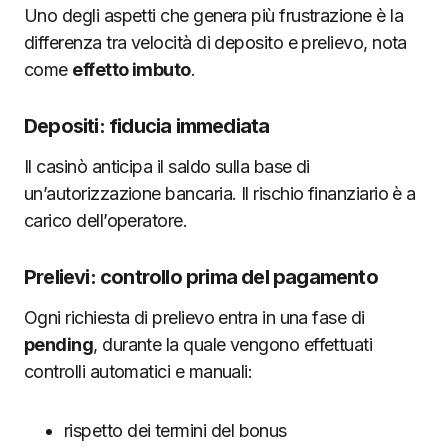
Uno degli aspetti che genera più frustrazione è la
differenza tra velocità di deposito e prelievo, nota
come
effetto imbuto
.
Depositi: fiducia immediata
Il casinò anticipa il saldo sulla base di
un’autorizzazione bancaria. Il rischio finanziario è a
carico dell’operatore.
Prelievi: controllo prima del pagamento
Ogni richiesta di prelievo entra in una fase di
pending
, durante la quale vengono effettuati
controlli automatici e manuali:
rispetto dei termini del bonus