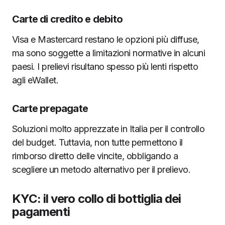
Carte di credito e debito
Visa e Mastercard restano le opzioni più diffuse,
ma sono soggette a limitazioni normative in alcuni
paesi. I prelievi risultano spesso più lenti rispetto
agli eWallet.
Carte prepagate
Soluzioni molto apprezzate in Italia per il controllo
del budget. Tuttavia, non tutte permettono il
rimborso diretto delle vincite, obbligando a
scegliere un metodo alternativo per il prelievo.
KYC: il vero collo di bottiglia dei
pagamenti