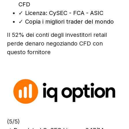
CFD
✓
Licenza: CySEC - FCA - ASIC
✓
Copia i migliori trader del mondo
Il 52% dei conti degli investitori retail
perde denaro negoziando CFD con
questo fornitore
(5/5)