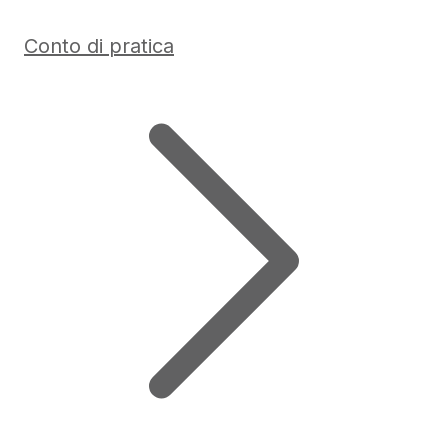
Conto di pratica