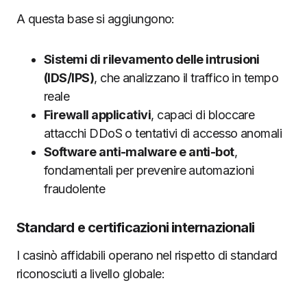
A questa base si aggiungono:
Sistemi di rilevamento delle intrusioni
(IDS/IPS)
, che analizzano il traffico in tempo
reale
Firewall applicativi
, capaci di bloccare
attacchi DDoS o tentativi di accesso anomali
Software anti-malware e anti-bot
,
fondamentali per prevenire automazioni
fraudolente
Standard e certificazioni internazionali
I casinò affidabili operano nel rispetto di standard
riconosciuti a livello globale: