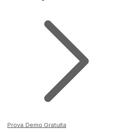
Prova Demo Gratuita