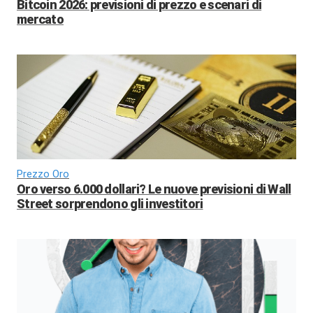
Bitcoin 2026: previsioni di prezzo e scenari di
mercato
Prezzo Oro
Oro verso 6.000 dollari? Le nuove previsioni di Wall
Street sorprendono gli investitori