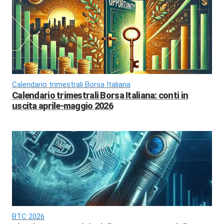
Calendario trimestrali Borsa Italiana
Calendario trimestrali Borsa Italiana: conti in
uscita aprile-maggio 2026
BTC 2026