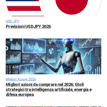
USD JPY
Previsioni USDJPY 2026
Migliori Azioni 2026
Migliori azioni da comprare nel 2026: titoli
strategici tra intelligenza artificiale, energia e
difesa europea