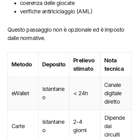
coerenza delle giocate
verifiche antiriciclaggio (AML)
Questo passaggio non è opzionale ed è imposto
dalle normative.
Prelievo
Nota
Metodo
Deposito
stimato
tecnica
Canale
Istantane
eWallet
< 24h
digitale
o
diretto
Dipende
Istantane
2-4
Carte
dai
o
giorni
circuiti