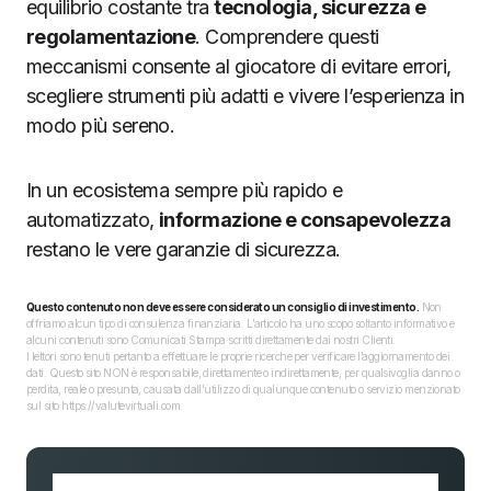
equilibrio costante tra
tecnologia, sicurezza e
regolamentazione
. Comprendere questi
meccanismi consente al giocatore di evitare errori,
scegliere strumenti più adatti e vivere l’esperienza in
modo più sereno.
In un ecosistema sempre più rapido e
automatizzato,
informazione e consapevolezza
restano le vere garanzie di sicurezza.
Questo contenuto non deve essere considerato un consiglio di investimento.
Non
offriamo alcun tipo di consulenza finanziaria. L’articolo ha uno scopo soltanto informativo e
alcuni contenuti sono Comunicati Stampa scritti direttamente dai nostri Clienti.
I lettori sono tenuti pertanto a effettuare le proprie ricerche per verificare l’aggiornamento dei
dati. Questo sito NON è responsabile, direttamente o indirettamente, per qualsivoglia danno o
perdita, reale o presunta, causata dall'utilizzo di qualunque contenuto o servizio menzionato
sul sito https://valutevirtuali.com.