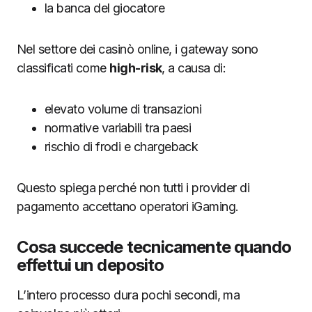
la banca del giocatore
Nel settore dei casinò online, i gateway sono
classificati come
high-risk
, a causa di:
elevato volume di transazioni
normative variabili tra paesi
rischio di frodi e chargeback
Questo spiega perché non tutti i provider di
pagamento accettano operatori iGaming.
Cosa succede tecnicamente quando
effettui un deposito
L’intero processo dura pochi secondi, ma