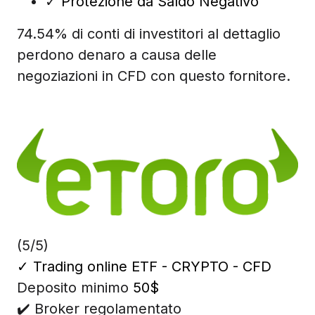
✓
Protezione da Saldo Negativo
74.54% di conti di investitori al dettaglio
perdono denaro a causa delle
negoziazioni in CFD con questo fornitore.
(5/5)
✓
Trading online ETF - CRYPTO - CFD
Deposito minimo
50$
✔️ Broker regolamentato