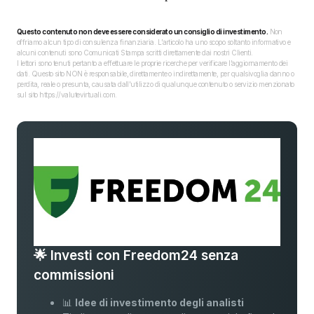
Questo contenuto non deve essere considerato un consiglio di investimento.
Non
offriamo alcun tipo di consulenza finanziaria. L’articolo ha uno scopo soltanto informativo e
alcuni contenuti sono Comunicati Stampa scritti direttamente dai nostri Clienti.
I lettori sono tenuti pertanto a effettuare le proprie ricerche per verificare l’aggiornamento dei
dati. Questo sito NON è responsabile, direttamente o indirettamente, per qualsivoglia danno o
perdita, reale o presunta, causata dall'utilizzo di qualunque contenuto o servizio menzionato
sul sito https://valutevirtuali.com.
🌟 Investi con Freedom24 senza
commissioni
📊
Idee di investimento degli analisti